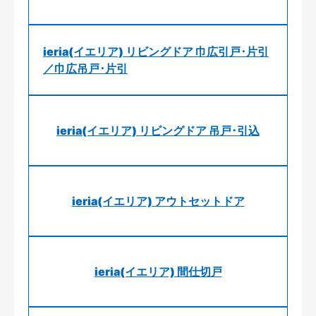
ieria(イエリア) リビングドア 巾広引戸･片引
／巾広吊戸･片引
ieria(イエリア) リビングドア 吊戸･引込
ieria(イエリア) アウトセットドア
ieria(イエリア) 間仕切戸