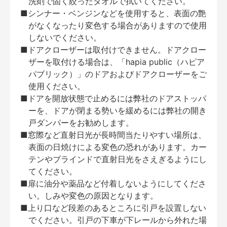
洗剤で固く絞ったタオルで拭いてください。
■シンナー・ベンジンなどを使用すると、表面の艶
がなくなったり変色する場合がありますので使用
しないでください。
■ドアクローザーは取付けできません。ドアクロー
ザーを取付ける場合は、「hapia public（ハピア
パブリック）」のドアおよびドアクローザーをご
使用ください。
■ドアを開放状態で止めるには弊社のドアストッパ
ーを、ドアが閉まる勢いを緩めるには弊社の開き
戸ダンパーをお勧めします。
■窓際など直射日光が長時間当たりやすい場所は、
表面の日焼けによる変色の恐れがあります。カー
テンやブラインドで直射日光をさえぎるようにし
てください。
■扉に油分や薬品など付着しないようにしてくださ
い。しみや変色の原因となります。
■上り口など段差のあるところに引戸を設置しない
でください。引戸の下車が下レールから外れた場