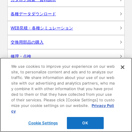
各種データダウンロード
WEB見積・各種シミュレーション
交換用部品の購入
修理・点検
We use cookies to improve your experience on our web
お問い合わせ
site, to personalize content and ads and to analyze our
traffic. We share information about your use of our web
ログイン
site with our advertising and analytics partners, who ma
y combine it with other information that you have provi
ded to them or that they have collected from your use
建築・設計関係者様向けサイト
of their services. Please click [Cookie Settings] to custo
mize your cookie settings on our website.
Privacy Poli
ユーザー登録サービス
cy
Cookie Settings
OK
WEB見積システム