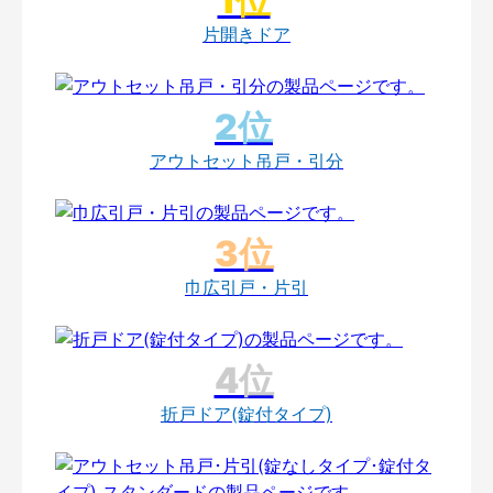
片開きドア
アウトセット吊戸・引分
巾広引戸・片引
折戸ドア(錠付タイプ)