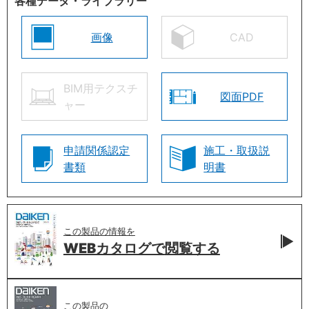
各種データ・ライブラリー
画像
CAD
BIM用テクスチ
図面PDF
ャー
申請関係認定
施工・取扱説
書類
明書
この製品の情報を
WEBカタログで
閲覧する
この製品の