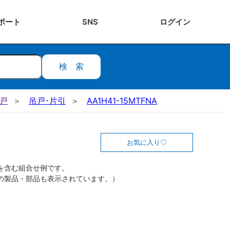
ポート
SNS
ログ
イン
検索
吊戸
吊戸･片引
AA1H41-15MTFNA
お気に入り
を含む組合せ例です。
の製品・部品も表示されています。）