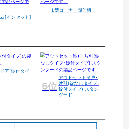
L型コーナー間仕切
ム[インセット]
ドア(錠付タイ
アウトセット吊戸･
片引(錠なしタイプ･
錠付タイプ) スタン
ダード