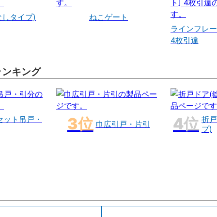
なしタイプ)
ねこゲート
ラインフレー
4枚引違
ランキング
セット吊戸・
折戸
巾広引戸・片引
プ)