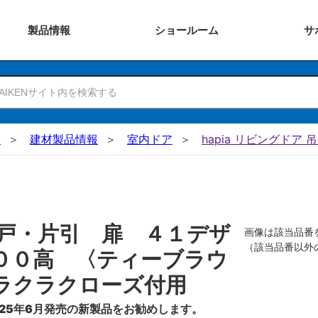
製品
情報
ショー
ルーム
サ
N
建材製品情報
室内ドア
hapia リビングドア 
戸・片引 扉 ４１デザ
画像は該当品番
（該当品番以外
００高 〈ティーブラウ
ラクラクローズ付用
25年6月発売の新製品をお勧めします。