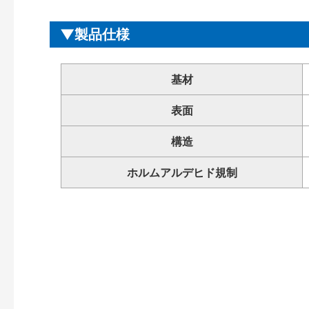
製品仕様
基材
表面
構造
ホルムアルデヒド規制