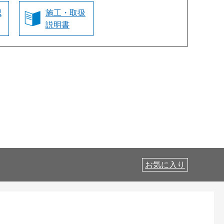
認
施工・取扱
説明書
お気に入り