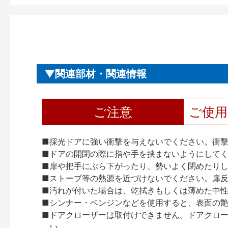
関連部材・関連情報
ご注意
ご使
■採光ドアに強い衝撃を与えないでください。衝
■ドアの開閉の際に指や手を挟まないようにして
■扉や把手にぶら下がったり、勢いよく閉めたり
■ストーブ等の熱源を近づけないでください。扉
■汚れが付いた場合は、乾拭きもしくは薄めた中
■シンナー・ベンジンなどを使用すると、表面の
■ドアクローザーは取付けできません。ドアクローザー
い。