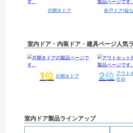
片開きドア
折戸ドア(錠
室内ドア・内装ドア・建具ページ人気
アウト
片開きドア
引分
室内ドア製品ラインアップ