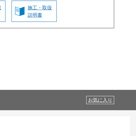
認
施工・取扱
説明書
お気に入り