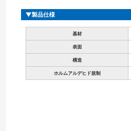
製品仕様
基材
表面
構造
ホルムアルデヒド規制