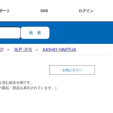
ポート
SNS
ログ
イン
検索
吊戸
吊戸･片引
AA1H41-14MTFJA
お気に入り
を含む組合せ例です。
の製品・部品も表示されています。）