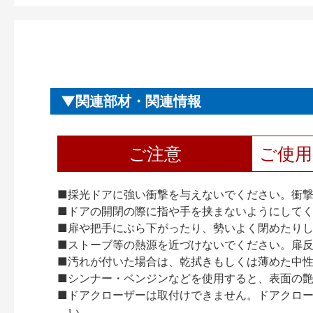
関連部材・関連情報
ご注意
ご使
■採光ドアに強い衝撃を与えないでください。衝
■ドアの開閉の際に指や手を挟まないようにして
■扉や把手にぶら下がったり、勢いよく閉めたり
■ストーブ等の熱源を近づけないでください。扉
■汚れが付いた場合は、乾拭きもしくは薄めた中
■シンナー・ベンジンなどを使用すると、表面の
■ドアクローザーは取付けできません。ドアクローザー
い。