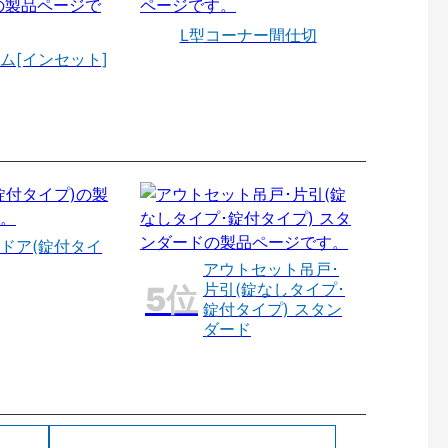
L型コーナー間仕切
ム[インセット]
ドア(錠付タイ
アウトセット吊戸･
片引(錠なしタイプ･
錠付タイプ) スタン
ダード