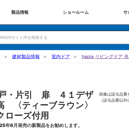
製品
情報
ショー
ルーム
サ
N
建材製品情報
室内ドア
hapia リビングドア 
戸・片引 扉 ４１デザ
画像は該当品番
（該当品番以外
高 〈ティーブラウン〉
クローズ付用
25年6月発売の新製品をお勧めします。