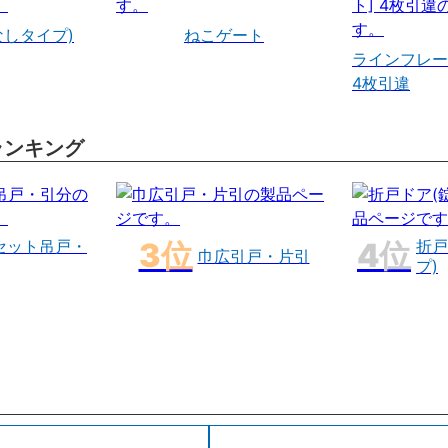
なしタイプ)
ねこゲート
ラインフレー
4枚引違
ランキング
セット吊戸・
折戸
巾広引戸・片引
プ)