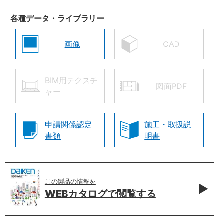
各種データ・ライブラリー
画像
CAD
BIM用テクスチ
図面PDF
ャー
申請関係認定
施工・取扱説
書類
明書
この製品の情報を
WEBカタログで
閲覧する