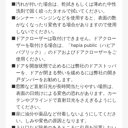
■汚れが付いた場合は、乾拭きもしくは薄めた中性
洗剤で固く絞ったタオルで拭いてください。
■シンナー・ベンジンなどを使用すると、表面の艶
がなくなったり変色する場合がありますので使用
しないでください。
■ドアクローザーは取付けできません。ドアクロー
ザーを取付ける場合は、「hapia public（ハピア
パブリック）」のドアおよびドアクローザーをご
使用ください。
■ドアを開放状態で止めるには弊社のドアストッパ
ーを、ドアが閉まる勢いを緩めるには弊社の開き
戸ダンパーをお勧めします。
■窓際など直射日光が長時間当たりやすい場所は、
表面の日焼けによる変色の恐れがあります。カー
テンやブラインドで直射日光をさえぎるようにし
てください。
■扉に油分や薬品など付着しないようにしてくださ
い。しみや変色の原因となります。
■上り口など段差のあるところに引戸を設置しない