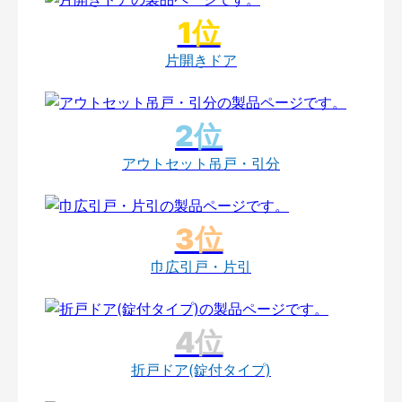
片開きドア
アウトセット吊戸・引分
巾広引戸・片引
折戸ドア(錠付タイプ)