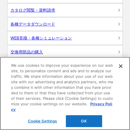
カタログ閲覧・資料請求
各種データダウンロード
WEB見積・各種シミュレーション
交換用部品の購入
We use cookies to improve your experience on our web
修理・点検
site, to personalize content and ads and to analyze our
traffic. We share information about your use of our web
お問い合わせ
site with our advertising and analytics partners, who ma
y combine it with other information that you have provi
ログイン
ded to them or that they have collected from your use
of their services. Please click [Cookie Settings] to custo
mize your cookie settings on our website.
Privacy Poli
建築・設計関係者様向けサイト
cy
ユーザー登録サービス
Cookie Settings
OK