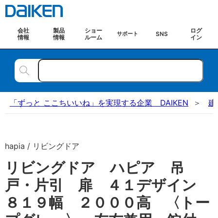
会社
製品
ショー
ログ
SNS
サポート
情報
情報
ルーム
イン
「ずっと ここちいいね」を実現する企業 DAIKEN
建
hapia / リビングドア
リビングドア ハピア 吊
戸・片引 扉 ４１デザイン
８１９幅 ２０００高 〈トー