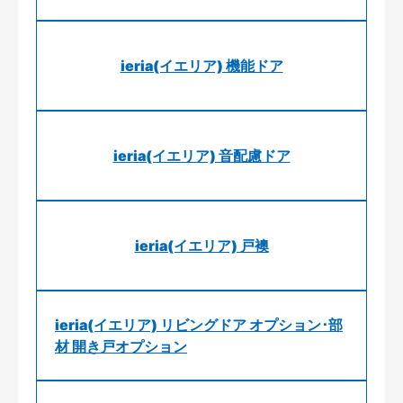
ieria(イエリア) 機能ドア
ieria(イエリア) 音配慮ドア
ieria(イエリア) 戸襖
ieria(イエリア) リビングドア オプション･部
材 開き戸オプション