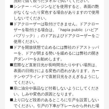
洗剤で固く絞ったタオルで拭いてください。
■シンナー・ベンジンなどを使用すると、表面の艶
がなくなったり変色する場合がありますので使用
しないでください。
■ドアクローザーは取付けできません。ドアクロー
ザーを取付ける場合は、「hapia public（ハピア
パブリック）」のドアおよびドアクローザーをご
使用ください。
■ドアを開放状態で止めるには弊社のドアストッパ
ーを、ドアが閉まる勢いを緩めるには弊社の開き
戸ダンパーをお勧めします。
■窓際など直射日光が長時間当たりやすい場所は、
表面の日焼けによる変色の恐れがあります。カー
テンやブラインドで直射日光をさえぎるようにし
てください。
■扉に油分や薬品など付着しないようにしてくださ
い。しみや変色の原因となります。
■上り口など段差のあるところに引戸を設置しない
でください。引戸の下車が下レールから外れた場