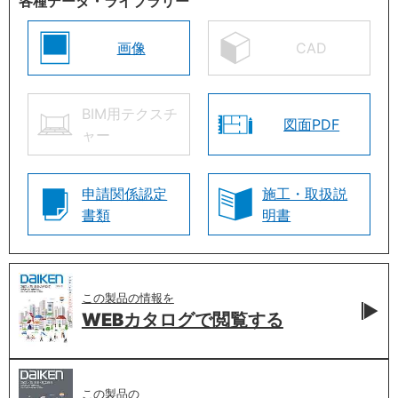
各種データ・ライブラリー
画像
CAD
BIM用テクスチ
図面PDF
ャー
申請関係認定
施工・取扱説
書類
明書
この製品の情報を
WEBカタログで
閲覧する
この製品の