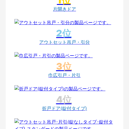
片開きドア
アウトセット吊戸・引分
巾広引戸・片引
折戸ドア(錠付タイプ)