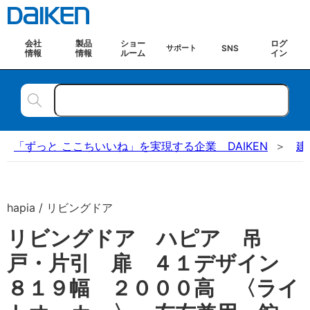
会社
製品
ショー
ログ
SNS
サポート
情報
情報
ルーム
イン
「ずっと ここちいいね」を実現する企業 DAIKEN
建
hapia / リビングドア
リビングドア ハピア 吊
戸・片引 扉 ４１デザイン
８１９幅 ２０００高 〈ライ