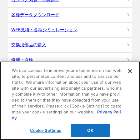
各種データダウンロード
WEB見積・各種シミュレーション
交換用部品の購入
修理・点検
We use cookies to improve your experience on our web
お問い合わせ
site, to personalize content and ads and to analyze our
traffic. We share information about your use of our web
ログイン
site with our advertising and analytics partners, who ma
y combine it with other information that you have provi
ded to them or that they have collected from your use
建築・設計関係者様向けサイト
of their services. Please click [Cookie Settings] to custo
mize your cookie settings on our website.
Privacy Poli
ユーザー登録サービス
cy
Cookie Settings
OK
WEB見積システム