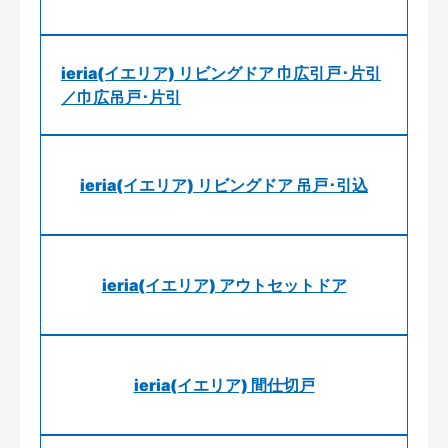
ieria(イエリア) リビングドア 巾広引戸･片引
／巾広吊戸･片引
ieria(イエリア) リビングドア 吊戸･引込
ieria(イエリア) アウトセットドア
ieria(イエリア) 間仕切戸