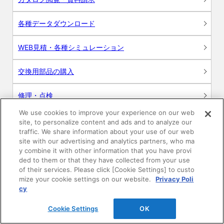
各種データダウンロード
WEB見積・各種シミュレーション
交換用部品の購入
修理・点検
We use cookies to improve your experience on our web
お問い合わせ
site, to personalize content and ads and to analyze our
traffic. We share information about your use of our web
ログイン
site with our advertising and analytics partners, who ma
y combine it with other information that you have provi
ded to them or that they have collected from your use
建築・設計関係者様向けサイト
of their services. Please click [Cookie Settings] to custo
mize your cookie settings on our website.
Privacy Poli
ユーザー登録サービス
cy
Cookie Settings
OK
WEB見積システム