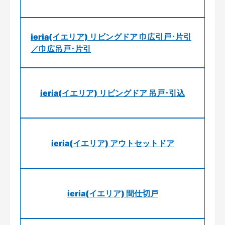
ieria(イエリア) リビングドア 巾広引戸･片引
／巾広吊戸･片引
ieria(イエリア) リビングドア 吊戸･引込
ieria(イエリア) アウトセットドア
ieria(イエリア) 間仕切戸