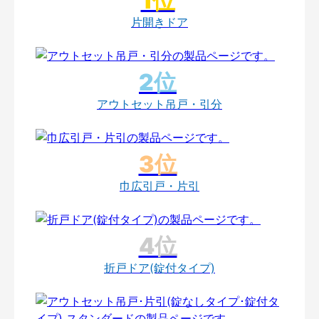
片開きドア
アウトセット吊戸・引分
巾広引戸・片引
折戸ドア(錠付タイプ)