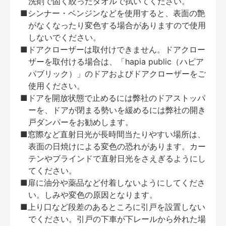
洗剤で固く絞ったタオルで拭いてください。
■シンナー・ベンジンなどを使用すると、表面の艶
がなくなったり変色する場合がありますので使用
しないでください。
■ドアクローザーは取付けできません。ドアクロー
ザーを取付ける場合は、「hapia public（ハピア
パブリック）」のドアおよびドアクローザーをご
使用ください。
■ドアを開放状態で止めるには弊社のドアストッパ
ーを、ドアが閉まる勢いを緩めるには弊社の開き
戸ダンパーをお勧めします。
■窓際など直射日光が長時間当たりやすい場所は、
表面の日焼けによる変色の恐れがあります。カー
テンやブラインドで直射日光をさえぎるようにし
てください。
■扉に油分や薬品など付着しないようにしてくださ
い。しみや変色の原因となります。
■上り口など段差のあるところに引戸を設置しない
でください。引戸の下車が下レールから外れた場