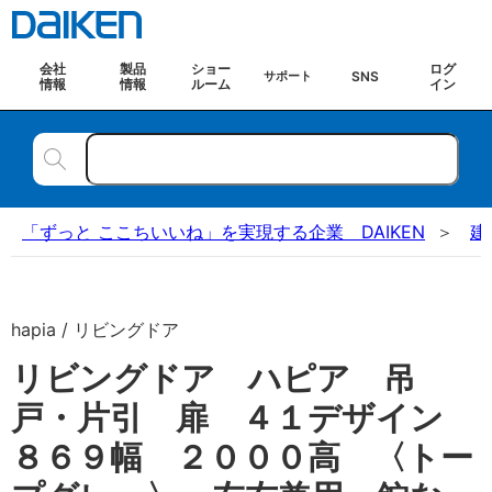
会社
製品
ショー
ログ
SNS
サポート
情報
情報
ルーム
イン
「ずっと ここちいいね」を実現する企業 DAIKEN
建
hapia / リビングドア
リビングドア ハピア 吊
戸・片引 扉 ４１デザイン
８６９幅 ２０００高 〈トー