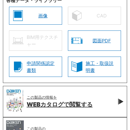
各種データ・ライブラリー
画像
CAD
BIM用テクスチ
図面PDF
ャー
申請関係認定
施工・取扱説
書類
明書
この製品の情報を
WEBカタログで
閲覧する
この製品の