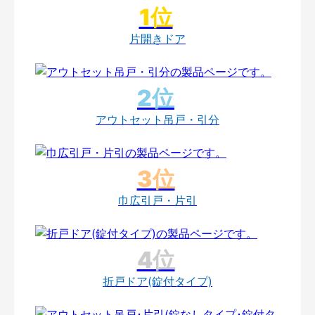
片開きドア
アウトセット吊戸・引分
巾広引戸・片引
折戸ドア(錠付タイプ)