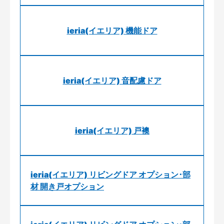
ieria(イエリア) 機能ドア
ieria(イエリア) 音配慮ドア
ieria(イエリア) 戸襖
ieria(イエリア) リビングドア オプション･部
材 開き戸オプション