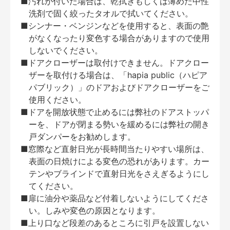
■汚れが付いた場合は、乾拭きもしくは薄めた中性
洗剤で固く絞ったタオルで拭いてください。
■シンナー・ベンジンなどを使用すると、表面の艶
がなくなったり変色する場合がありますので使用
しないでください。
■ドアクローザーは取付けできません。ドアクロー
ザーを取付ける場合は、「hapia public（ハピア
パブリック）」のドアおよびドアクローザーをご
使用ください。
■ドアを開放状態で止めるには弊社のドアストッパ
ーを、ドアが閉まる勢いを緩めるには弊社の開き
戸ダンパーをお勧めします。
■窓際など直射日光が長時間当たりやすい場所は、
表面の日焼けによる変色の恐れがあります。カー
テンやブラインドで直射日光をさえぎるようにし
てください。
■扉に油分や薬品など付着しないようにしてくださ
い。しみや変色の原因となります。
■上り口など段差のあるところに引戸を設置しない