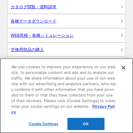
カタログ閲覧・資料請求
各種データダウンロード
WEB見積・各種シミュレーション
交換用部品の購入
修理・点検
We use cookies to improve your experience on our web
site, to personalize content and ads and to analyze our
お問い合わせ
traffic. We share information about your use of our web
site with our advertising and analytics partners, who ma
y combine it with other information that you have provi
ログイン
ded to them or that they have collected from your use
of their services. Please click [Cookie Settings] to custo
建築・設計関係者様向けサイト
mize your cookie settings on our website.
Privacy Poli
cy
ユーザー登録サービス
Cookie Settings
OK