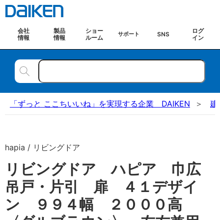
会社
製品
ショー
ログ
SNS
サポート
情報
情報
ルーム
イン
「ずっと ここちいいね」を実現する企業 DAIKEN
建
hapia / リビングドア
リビングドア ハピア 巾広
吊戸・片引 扉 ４１デザイ
ン ９９４幅 ２０００高