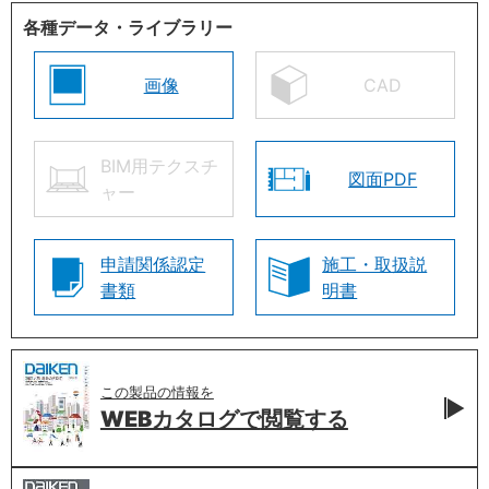
各種データ・ライブラリー
画像
CAD
BIM用テクスチ
図面PDF
ャー
申請関係認定
施工・取扱説
書類
明書
この製品の情報を
WEBカタログで
閲覧する