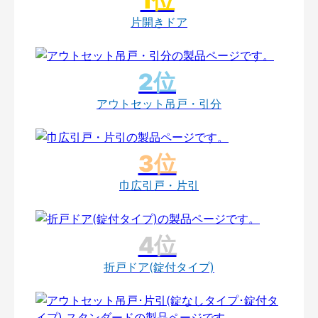
片開きドア
アウトセット吊戸・引分
巾広引戸・片引
折戸ドア(錠付タイプ)