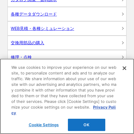
各種データダウンロード
WEB見積・各種シミュレーション
交換用部品の購入
修理・点検
We use cookies to improve your experience on our web
お問い合わせ
site, to personalize content and ads and to analyze our
traffic. We share information about your use of our web
ログイン
site with our advertising and analytics partners, who ma
y combine it with other information that you have provi
ded to them or that they have collected from your use
建築・設計関係者様向けサイト
of their services. Please click [Cookie Settings] to custo
mize your cookie settings on our website.
Privacy Poli
ユーザー登録サービス
cy
Cookie Settings
OK
WEB見積システム