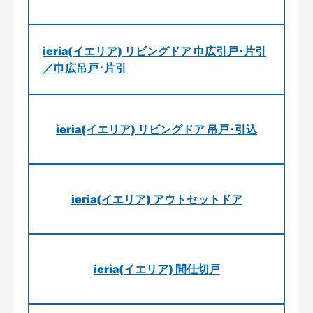
ieria(イエリア) リビングドア 巾広引戸･片引
／巾広吊戸･片引
ieria(イエリア) リビングドア 吊戸･引込
ieria(イエリア) アウトセットドア
ieria(イエリア) 間仕切戸