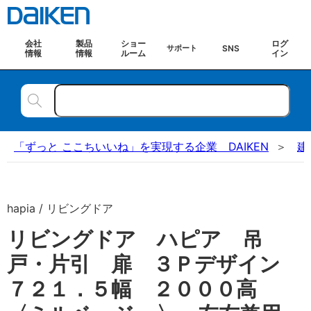
会社
製品
ショー
ログ
SNS
サポート
情報
情報
ルーム
イン
「ずっと ここちいいね」を実現する企業 DAIKEN
建
hapia / リビングドア
リビングドア ハピア 吊
戸・片引 扉 ３Ｐデザイン
７２１．５幅 ２０００高