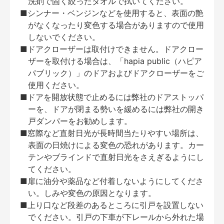
洗剤で固く絞ったタオルで拭いてください。
■シンナー・ベンジンなどを使用すると、表面の艶
がなくなったり変色する場合がありますので使用
しないでください。
■ドアクローザーは取付けできません。ドアクロー
ザーを取付ける場合は、「hapia public（ハピア
パブリック）」のドアおよびドアクローザーをご
使用ください。
■ドアを開放状態で止めるには弊社のドアストッパ
ーを、ドアが閉まる勢いを緩めるには弊社の開き
戸ダンパーをお勧めします。
■窓際など直射日光が長時間当たりやすい場所は、
表面の日焼けによる変色の恐れがあります。カー
テンやブラインドで直射日光をさえぎるようにし
てください。
■扉に油分や薬品など付着しないようにしてくださ
い。しみや変色の原因となります。
■上り口など段差のあるところに引戸を設置しない
でください。引戸の下車が下レールから外れた場