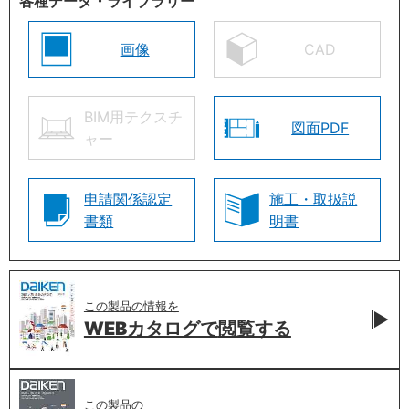
各種データ・ライブラリー
画像
CAD
BIM用テクスチ
図面PDF
ャー
申請関係認定
施工・取扱説
書類
明書
この製品の情報を
WEBカタログで
閲覧する
この製品の