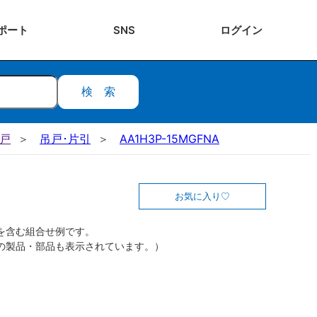
ポート
SNS
ログ
イン
検索
吊戸
吊戸･片引
AA1H3P-15MGFNA
お気に入り
を含む組合せ例です。
の製品・部品も表示されています。）