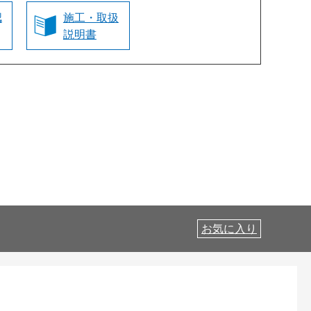
認
施工・取扱
説明書
お気に入り