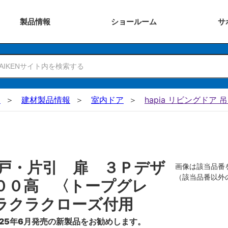
製品
情報
ショー
ルーム
サ
N
建材製品情報
室内ドア
hapia リビングドア 
戸・片引 扉 ３Ｐデザ
画像は該当品番
（該当品番以外
００高 〈トープグレ
ラクラクローズ付用
25年6月発売の新製品をお勧めします。