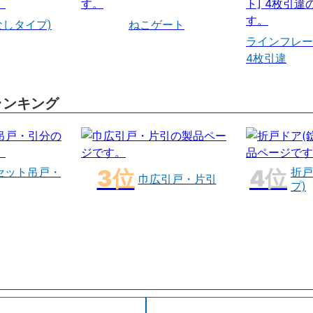
なしタイプ)
ねこゲート
ラインフレー
4枚引違
ランキング
セット吊戸・
折戸
巾広引戸・片引
プ)