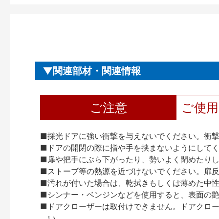
関連部材・関連情報
ご注意
ご使
■採光ドアに強い衝撃を与えないでください。衝
■ドアの開閉の際に指や手を挟まないようにして
■扉や把手にぶら下がったり、勢いよく閉めたり
■ストーブ等の熱源を近づけないでください。扉
■汚れが付いた場合は、乾拭きもしくは薄めた中
■シンナー・ベンジンなどを使用すると、表面の
■ドアクローザーは取付けできません。ドアクローザー
い。