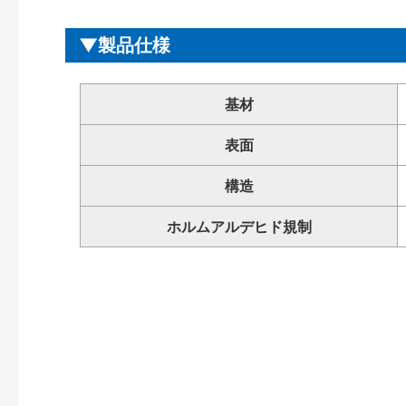
製品仕様
基材
表面
構造
ホルムアルデヒド規制