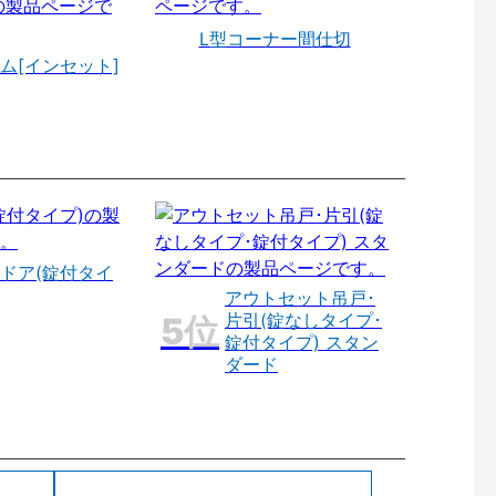
L型コーナー間仕切
ム[インセット]
ドア(錠付タイ
アウトセット吊戸･
片引(錠なしタイプ･
錠付タイプ) スタン
ダード