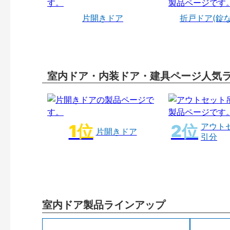
片開きドア
折戸ドア(錠
室内ドア・内装ドア・建具ページ人気
アウト
片開きドア
引分
室内ドア製品ラインアップ