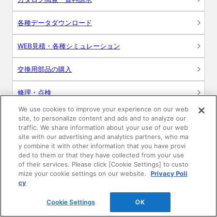
各種データダウンロード
WEB見積・各種シミュレーション
交換用部品の購入
修理・点検
We use cookies to improve your experience on our web
お問い合わせ
site, to personalize content and ads and to analyze our
traffic. We share information about your use of our web
ログイン
site with our advertising and analytics partners, who ma
y combine it with other information that you have provi
ded to them or that they have collected from your use
建築・設計関係者様向けサイト
of their services. Please click [Cookie Settings] to custo
mize your cookie settings on our website.
Privacy Poli
ユーザー登録サービス
cy
Cookie Settings
OK
WEB見積システム