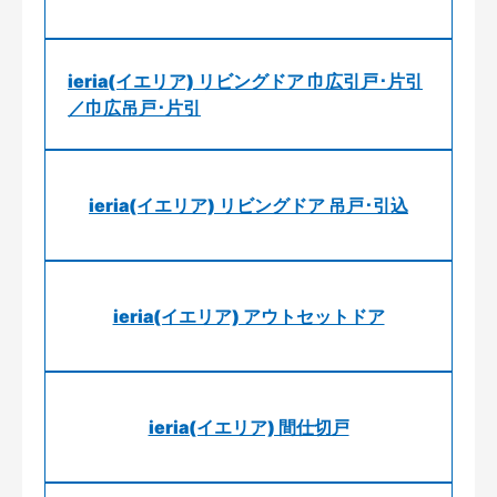
ieria(イエリア) リビングドア 巾広引戸･片引
／巾広吊戸･片引
ieria(イエリア) リビングドア 吊戸･引込
ieria(イエリア) アウトセットドア
ieria(イエリア) 間仕切戸