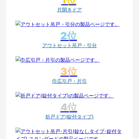
片開きドア
アウトセット吊戸・引分
巾広引戸・片引
折戸ドア(錠付タイプ)