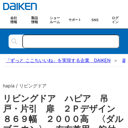
会社
製品
ショー
ログ
SNS
サポート
情報
情報
ルーム
イン
「ずっと ここちいいね」を実現する企業 DAIKEN
建
hapia / リビングドア
リビングドア ハピア 吊
戸・片引 扉 ２Ｐデザイン
８６９幅 ２０００高 〈ダル