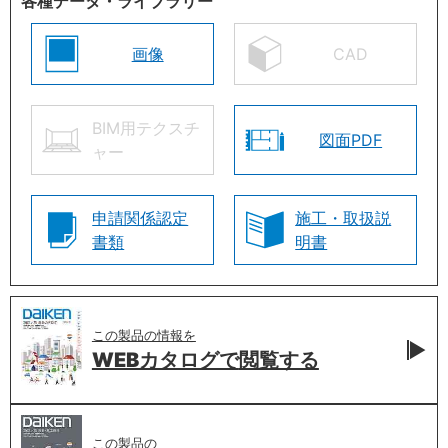
各種データ・ライブラリー
画像
CAD
BIM用テクスチ
図面PDF
ャー
申請関係認定
施工・取扱説
書類
明書
この製品の情報を
WEBカタログで
閲覧する
この製品の