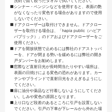
洗剤で固く絞ったタオルで拭いてください。
■シンナー・ベンジンなどを使用すると、表面の艶
がなくなったり変色する場合がありますので使用
しないでください。
■ドアクローザーは取付けできません。ドアクロー
ザーを取付ける場合は、「hapia public（ハピア
パブリック）」のドアおよびドアクローザーをご
使用ください。
■ドアを開放状態で止めるには弊社のドアストッパ
ーを、ドアが閉まる勢いを緩めるには弊社の開き
戸ダンパーをお勧めします。
■窓際など直射日光が長時間当たりやすい場所は、
表面の日焼けによる変色の恐れがあります。カー
テンやブラインドで直射日光をさえぎるようにし
てください。
■扉に油分や薬品など付着しないようにしてくださ
い。しみや変色の原因となります。
■上り口など段差のあるところに引戸を設置しない
でください。引戸の下車が下レールから外れた場