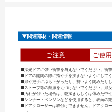
関連部材・関連情報
ご注意
ご使
■採光ドアに強い衝撃を与えないでください。衝
■ドアの開閉の際に指や手を挟まないようにして
■扉や把手にぶら下がったり、勢いよく閉めたり
■ストーブ等の熱源を近づけないでください。扉
■汚れが付いた場合は、乾拭きもしくは薄めた中
■シンナー・ベンジンなどを使用すると、表面の
■ドアクローザーは取付けできません。ドアクローザー
い。