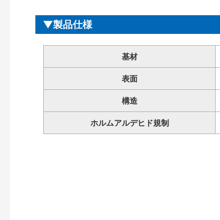
製品仕様
基材
表面
構造
ホルムアルデヒド規制