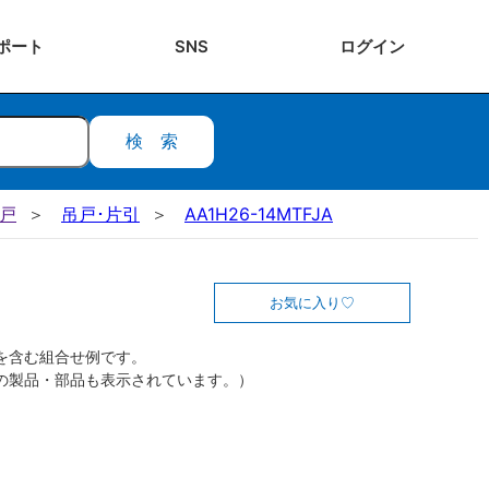
ポート
SNS
ログ
イン
検索
吊戸
吊戸･片引
AA1H26-14MTFJA
お気に入り
を含む組合せ例です。
の製品・部品も表示されています。）