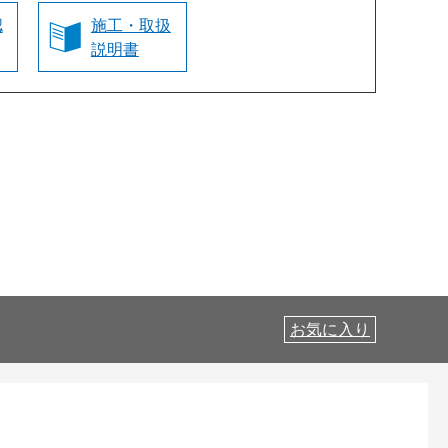
認
施工・取扱
説明書
お気に入り