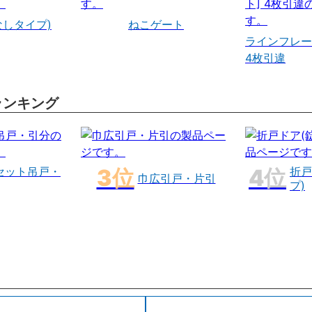
なしタイプ)
ねこゲート
ラインフレー
4枚引違
ランキング
セット吊戸・
折戸
巾広引戸・片引
プ)