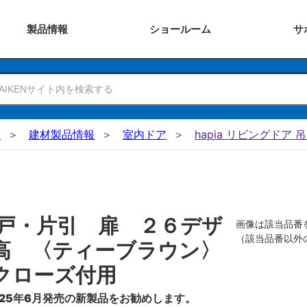
製品
情報
ショー
ルーム
サ
N
建材製品情報
室内ドア
hapia リビングドア 
戸・片引 扉 ２６デザ
画像は該当品番
（該当品番以外
高 〈ティーブラウン〉
クローズ付用
25年6月発売の新製品をお勧めします。