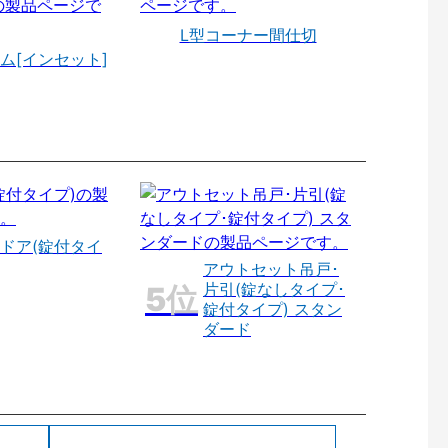
L型コーナー間仕切
ム[インセット]
ドア(錠付タイ
アウトセット吊戸･
片引(錠なしタイプ･
錠付タイプ) スタン
ダード