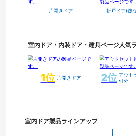
片開きドア
折戸ドア(錠
室内ドア・内装ドア・建具ページ人気
アウト
片開きドア
引分
室内ドア製品ラインアップ