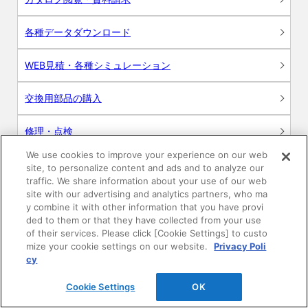
各種データダウンロード
WEB見積・各種シミュレーション
交換用部品の購入
修理・点検
We use cookies to improve your experience on our web
お問い合わせ
site, to personalize content and ads and to analyze our
traffic. We share information about your use of our web
ログイン
site with our advertising and analytics partners, who ma
y combine it with other information that you have provi
ded to them or that they have collected from your use
建築・設計関係者様向けサイト
of their services. Please click [Cookie Settings] to custo
mize your cookie settings on our website.
Privacy Poli
ユーザー登録サービス
cy
Cookie Settings
OK
WEB見積システム