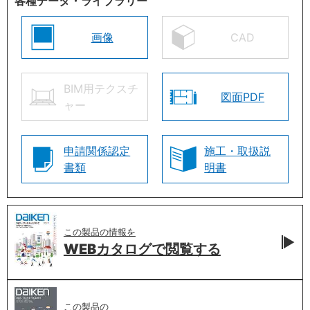
各種データ・ライブラリー
画像
CAD
BIM用テクスチ
図面PDF
ャー
申請関係認定
施工・取扱説
書類
明書
この製品の情報を
WEBカタログで
閲覧する
この製品の