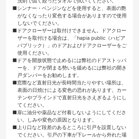
洗剤で固く絞ったタオルで拭いてください。
■シンナー・ベンジンなどを使用すると、表面の艶
がなくなったり変色する場合がありますので使用
しないでください。
■ドアクローザーは取付けできません。ドアクロー
ザーを取付ける場合は、「hapia public（ハピア
パブリック）」のドアおよびドアクローザーをご
使用ください。
■ドアを開放状態で止めるには弊社のドアストッパ
ーを、ドアが閉まる勢いを緩めるには弊社の開き
戸ダンパーをお勧めします。
■窓際など直射日光が長時間当たりやすい場所は、
表面の日焼けによる変色の恐れがあります。カー
テンやブラインドで直射日光をさえぎるようにし
てください。
■扉に油分や薬品など付着しないようにしてくださ
い。しみや変色の原因となります。
■上り口など段差のあるところに引戸を設置しない
でください。引戸の下車が下レールから外れた場