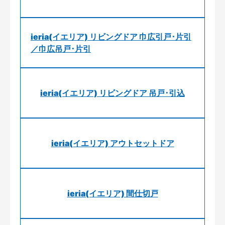
ieria(イエリア) リビングドア 巾広引戸･片引
／巾広吊戸･片引
ieria(イエリア) リビングドア 吊戸･引込
ieria(イエリア) アウトセットドア
ieria(イエリア) 間仕切戸