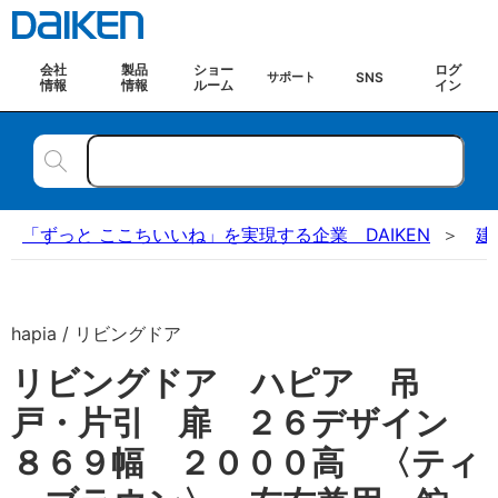
会社
製品
ショー
ログ
SNS
サポート
情報
情報
ルーム
イン
「ずっと ここちいいね」を実現する企業 DAIKEN
建
hapia / リビングドア
リビングドア ハピア 吊
戸・片引 扉 ２６デザイン
８６９幅 ２０００高 〈ティ