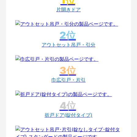
片開きドア
アウトセット吊戸・引分
巾広引戸・片引
折戸ドア(錠付タイプ)