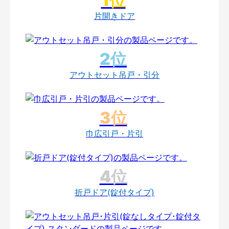
片開きドア
アウトセット吊戸・引分
巾広引戸・片引
折戸ドア(錠付タイプ)