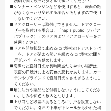
洗剤で固く絞ったタオルで拭いてください。
■シンナー・ベンジンなどを使用すると、表面の艶
がなくなったり変色する場合がありますので使用
しないでください。
■ドアクローザーは取付けできません。ドアクロー
ザーを取付ける場合は、「hapia public（ハピア
パブリック）」のドアおよびドアクローザーをご
使用ください。
■ドアを開放状態で止めるには弊社のドアストッパ
ーを、ドアが閉まる勢いを緩めるには弊社の開き
戸ダンパーをお勧めします。
■窓際など直射日光が長時間当たりやすい場所は、
表面の日焼けによる変色の恐れがあります。カー
テンやブラインドで直射日光をさえぎるようにし
てください。
■扉に油分や薬品など付着しないようにしてくださ
い。しみや変色の原因となります。
■上り口など段差のあるところに引戸を設置しない
でください。引戸の下車が下レールから外れた場