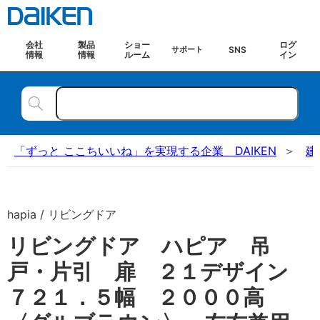
会社
製品
ショー
ログ
SNS
サポート
情報
情報
ルーム
イン
「ずっと ここちいいね」を実現する企業 DAIKEN
建
hapia / リビングドア
リビングドア ハピア 吊
戸・片引 扉 ２１デザイン
７２１．５幅 ２０００高