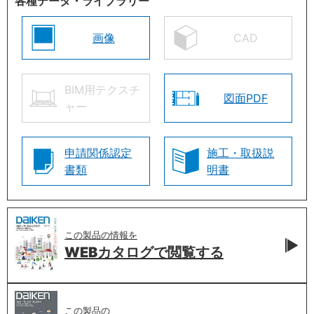
各種データ・ライブラリー
画像
CAD
BIM用テクスチ
図面PDF
ャー
申請関係認定
施工・取扱説
書類
明書
この製品の情報を
WEBカタログで
閲覧する
この製品の