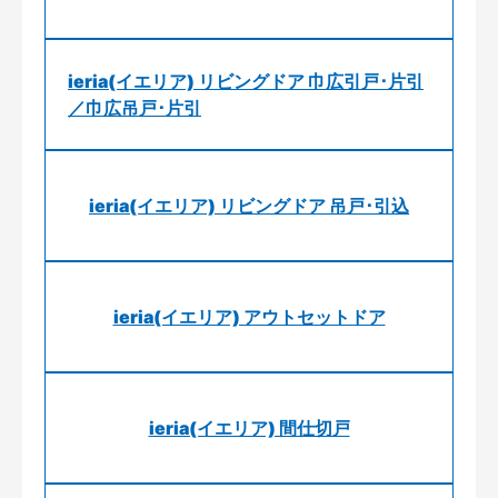
ieria(イエリア) リビングドア 巾広引戸･片引
／巾広吊戸･片引
ieria(イエリア) リビングドア 吊戸･引込
ieria(イエリア) アウトセットドア
ieria(イエリア) 間仕切戸