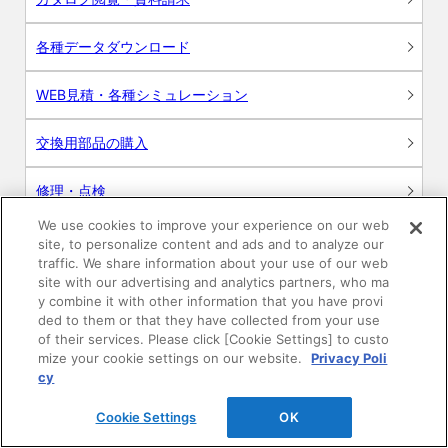
各種データダウンロード
WEB見積・各種シミュレーション
交換用部品の購入
修理・点検
We use cookies to improve your experience on our web
お問い合わせ
site, to personalize content and ads and to analyze our
traffic. We share information about your use of our web
ログイン
site with our advertising and analytics partners, who ma
y combine it with other information that you have provi
ded to them or that they have collected from your use
建築・設計関係者様向けサイト
of their services. Please click [Cookie Settings] to custo
mize your cookie settings on our website.
Privacy Poli
ユーザー登録サービス
cy
Cookie Settings
OK
WEB見積システム