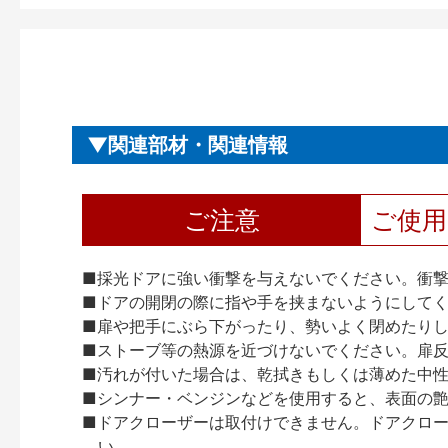
関連部材・関連情報
ご注意
ご使
■採光ドアに強い衝撃を与えないでください。衝
■ドアの開閉の際に指や手を挟まないようにして
■扉や把手にぶら下がったり、勢いよく閉めたり
■ストーブ等の熱源を近づけないでください。扉
■汚れが付いた場合は、乾拭きもしくは薄めた中
■シンナー・ベンジンなどを使用すると、表面の
■ドアクローザーは取付けできません。ドアクローザー
い。