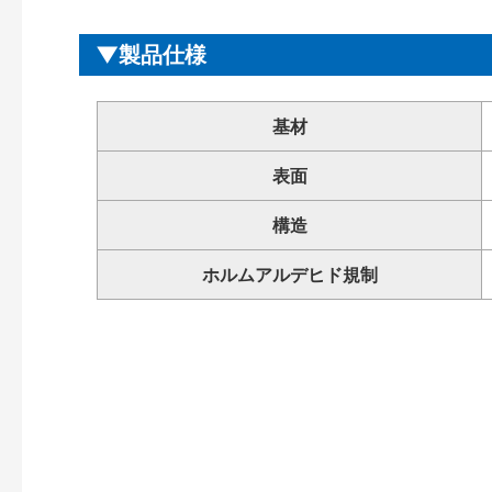
製品仕様
基材
表面
構造
ホルムアルデヒド規制