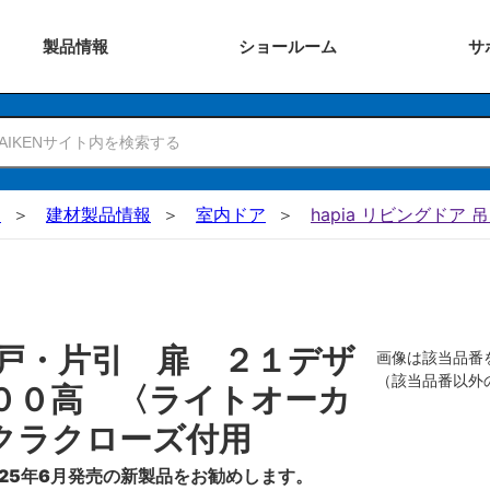
製品
情報
ショー
ルーム
サ
N
建材製品情報
室内ドア
hapia リビングドア 
戸・片引 扉 ２１デザ
画像は該当品番
（該当品番以外
００高 〈ライトオーカ
クラクローズ付用
25年6月発売の新製品をお勧めします。