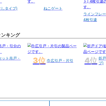
なしタイプ)
ねこゲート
ラインフレー
4枚引違
ランキング
セット吊戸・
折戸
巾広引戸・片引
プ)