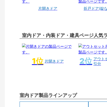
片開きドア
折戸ドア(錠
室内ドア・内装ドア・建具ページ人気
アウト
片開きドア
引分
室内ドア製品ラインアップ