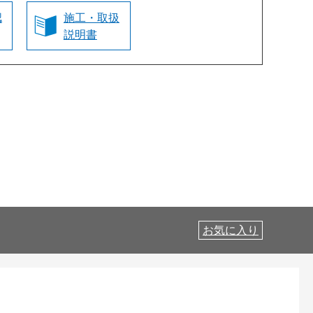
認
施工・取扱
説明書
お気に入り