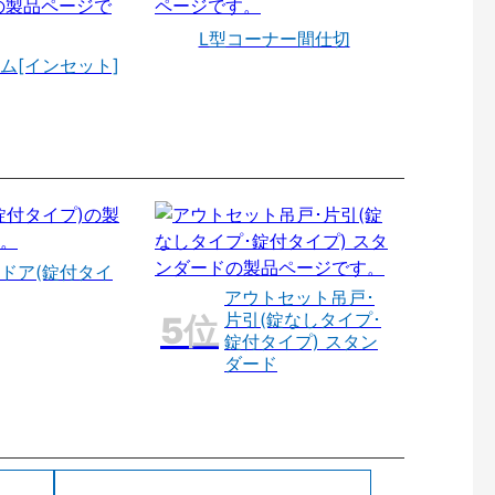
L型コーナー間仕切
ム[インセット]
ドア(錠付タイ
アウトセット吊戸･
片引(錠なしタイプ･
錠付タイプ) スタン
ダード