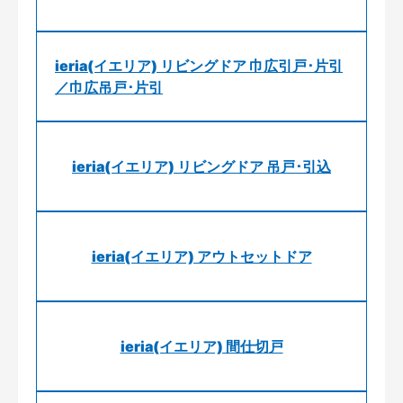
ieria(イエリア) リビングドア 巾広引戸･片引
／巾広吊戸･片引
ieria(イエリア) リビングドア 吊戸･引込
ieria(イエリア) アウトセットドア
ieria(イエリア) 間仕切戸