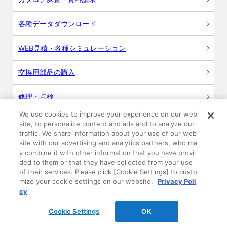
各種データダウンロード
WEB見積・各種シミュレーション
交換用部品の購入
修理・点検
We use cookies to improve your experience on our web
お問い合わせ
site, to personalize content and ads and to analyze our
traffic. We share information about your use of our web
ログイン
site with our advertising and analytics partners, who ma
y combine it with other information that you have provi
ded to them or that they have collected from your use
建築・設計関係者様向けサイト
of their services. Please click [Cookie Settings] to custo
mize your cookie settings on our website.
Privacy Poli
ユーザー登録サービス
cy
Cookie Settings
OK
WEB見積システム