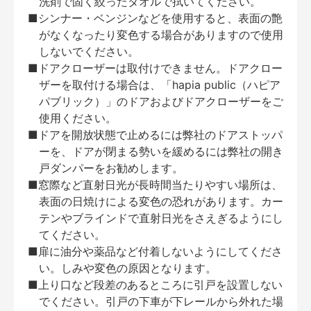
洗剤で固く絞ったタオルで拭いてください。
■シンナー・ベンジンなどを使用すると、表面の艶
がなくなったり変色する場合がありますので使用
しないでください。
■ドアクローザーは取付けできません。ドアクロー
ザーを取付ける場合は、「hapia public（ハピア
パブリック）」のドアおよびドアクローザーをご
使用ください。
■ドアを開放状態で止めるには弊社のドアストッパ
ーを、ドアが閉まる勢いを緩めるには弊社の開き
戸ダンパーをお勧めします。
■窓際など直射日光が長時間当たりやすい場所は、
表面の日焼けによる変色の恐れがあります。カー
テンやブラインドで直射日光をさえぎるようにし
てください。
■扉に油分や薬品など付着しないようにしてくださ
い。しみや変色の原因となります。
■上り口など段差のあるところに引戸を設置しない
でください。引戸の下車が下レールから外れた場