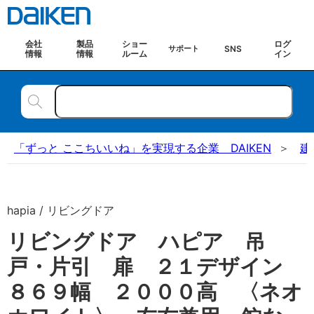
会社
製品
ショー
ログ
SNS
サポート
情報
情報
ルーム
イン
「ずっと ここちいいね」を実現する企業 DAIKEN
建
hapia / リビングドア
リビングドア ハピア 吊
戸・片引 扉 ２１デザイン
８６９幅 ２０００高 〈ネオ