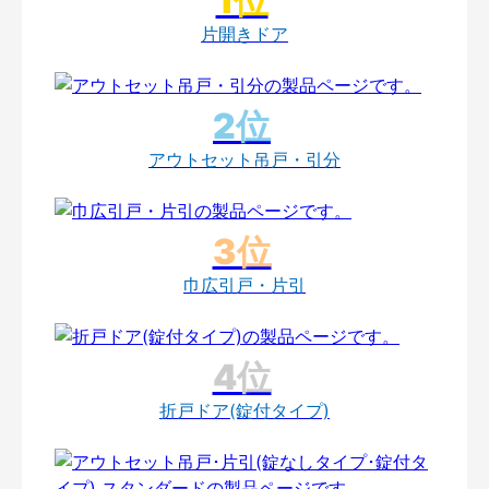
片開きドア
アウトセット吊戸・引分
巾広引戸・片引
折戸ドア(錠付タイプ)