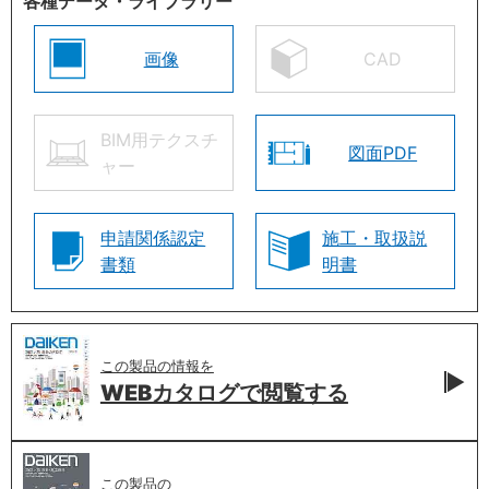
各種データ・ライブラリー
画像
CAD
BIM用テクスチ
図面PDF
ャー
申請関係認定
施工・取扱説
書類
明書
この製品の情報を
WEBカタログで
閲覧する
この製品の