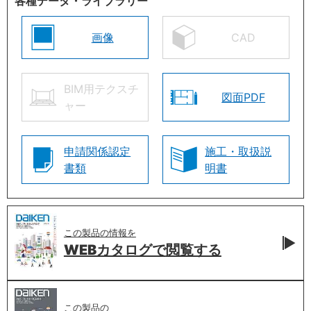
各種データ・ライブラリー
画像
CAD
BIM用テクスチ
図面PDF
ャー
申請関係認定
施工・取扱説
書類
明書
この製品の情報を
WEBカタログで
閲覧する
この製品の