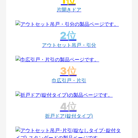
片開きドア
アウトセット吊戸・引分
巾広引戸・片引
折戸ドア(錠付タイプ)