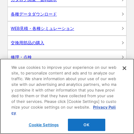
各種データダウンロード
WEB見積・各種シミュレーション
交換用部品の購入
修理・点検
We use cookies to improve your experience on our web
お問い合わせ
site, to personalize content and ads and to analyze our
traffic. We share information about your use of our web
ログイン
site with our advertising and analytics partners, who ma
y combine it with other information that you have provi
ded to them or that they have collected from your use
建築・設計関係者様向けサイト
of their services. Please click [Cookie Settings] to custo
mize your cookie settings on our website.
Privacy Poli
ユーザー登録サービス
cy
Cookie Settings
OK
WEB見積システム