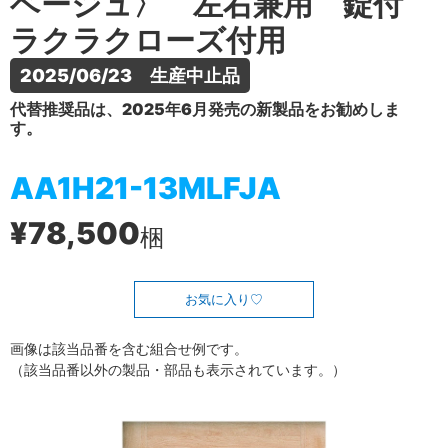
ベージュ〉 左右兼用 錠付
ラクラクローズ付用
2025/06/23　生産中止品
代替推奨品は、2025年6月発売の新製品をお勧めしま
す。
AA1H21-13MLFJA
¥78,500
梱
お気に入り
画像は該当品番を含む組合せ例です。
（該当品番以外の製品・部品も表示されています。）