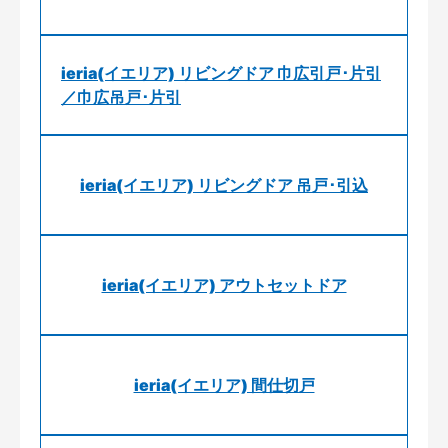
ieria(イエリア) リビングドア 巾広引戸･片引
／巾広吊戸･片引
ieria(イエリア) リビングドア 吊戸･引込
ieria(イエリア) アウトセットドア
ieria(イエリア) 間仕切戸