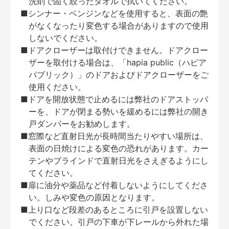
洗剤で固く絞ったタオルで拭いてください。
■シンナー・ベンジンなどを使用すると、表面の艶
がなくなったり変色する場合がありますので使用
しないでください。
■ドアクローザーは取付けできません。ドアクロー
ザーを取付ける場合は、「hapia public（ハピア
パブリック）」のドアおよびドアクローザーをご
使用ください。
■ドアを開放状態で止めるには弊社のドアストッパ
ーを、ドアが閉まる勢いを緩めるには弊社の開き
戸ダンパーをお勧めします。
■窓際など直射日光が長時間当たりやすい場所は、
表面の日焼けによる変色の恐れがあります。カー
テンやブラインドで直射日光をさえぎるようにし
てください。
■扉に油分や薬品など付着しないようにしてくださ
い。しみや変色の原因となります。
■上り口など段差のあるところに引戸を設置しない
でください。引戸の下車が下レールから外れた場