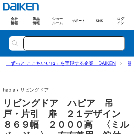
会社
製品
ショー
ログ
SNS
サポート
情報
情報
ルーム
イン
「ずっと ここちいいね」を実現する企業 DAIKEN
建
hapia / リビングドア
リビングドア ハピア 吊
戸・片引 扉 ２１デザイン
８６９幅 ２０００高 〈ミル