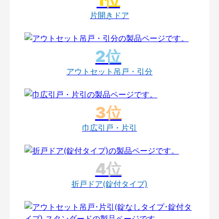
片開きドア
アウトセット吊戸・引分
巾広引戸・片引
折戸ドア(錠付タイプ)