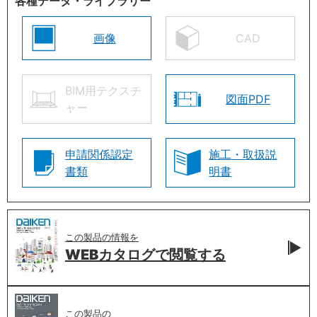
各種データ・ライブラリー
画像
CAD
BIM用テクスチ
図面PDF
ャー
申請関係認定
施工・取扱説
書類
明書
この製品の情報を
WEBカタログで
閲覧する
この製品の