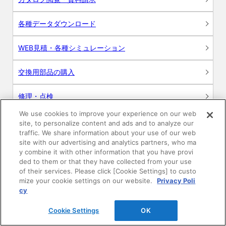
各種データダウンロード
WEB見積・各種シミュレーション
交換用部品の購入
修理・点検
We use cookies to improve your experience on our web
お問い合わせ
site, to personalize content and ads and to analyze our
traffic. We share information about your use of our web
ログイン
site with our advertising and analytics partners, who ma
y combine it with other information that you have provi
ded to them or that they have collected from your use
建築・設計関係者様向けサイト
of their services. Please click [Cookie Settings] to custo
mize your cookie settings on our website.
Privacy Poli
ユーザー登録サービス
cy
Cookie Settings
OK
WEB見積システム