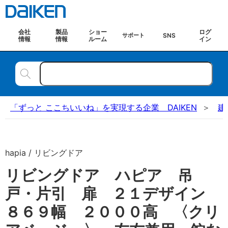
会社
製品
ショー
ログ
SNS
サポート
情報
情報
ルーム
イン
「ずっと ここちいいね」を実現する企業 DAIKEN
建
hapia / リビングドア
リビングドア ハピア 吊
戸・片引 扉 ２１デザイン
８６９幅 ２０００高 〈クリ