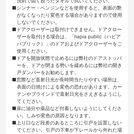
洗剤で固く絞ったタオルで拭いてください。
■シンナー・ベンジンなどを使用すると、表面の艶
がなくなったり変色する場合がありますので使用
しないでください。
■ドアクローザーは取付けできません。ドアクロー
ザーを取付ける場合は、「hapia public（ハピア
パブリック）」のドアおよびドアクローザーをご
使用ください。
■ドアを開放状態で止めるには弊社のドアストッパ
ーを、ドアが閉まる勢いを緩めるには弊社の開き
戸ダンパーをお勧めします。
■窓際など直射日光が長時間当たりやすい場所は、
表面の日焼けによる変色の恐れがあります。カー
テンやブラインドで直射日光をさえぎるようにし
てください。
■扉に油分や薬品など付着しないようにしてくださ
い。しみや変色の原因となります。
■上り口など段差のあるところに引戸を設置しない
でください。引戸の下車が下レールから外れた場