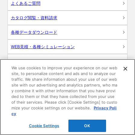
よくあるご質問
カタログ閲覧・資料請求
各種データダウンロード
WEB見積・各種シミュレーション
交換用部品の購入
We use cookies to improve your experience on our web
site, to personalize content and ads and to analyze our
修理・点検
traffic. We share information about your use of our web
site with our advertising and analytics partners, who ma
お問い合わせ
y combine it with other information that you have provi
ded to them or that they have collected from your use
of their services. Please click [Cookie Settings] to custo
ログイン
mize your cookie settings on our website.
Privacy Poli
cy
建築・設計関係者様向けサイト
Cookie Settings
OK
ユーザー登録サービス