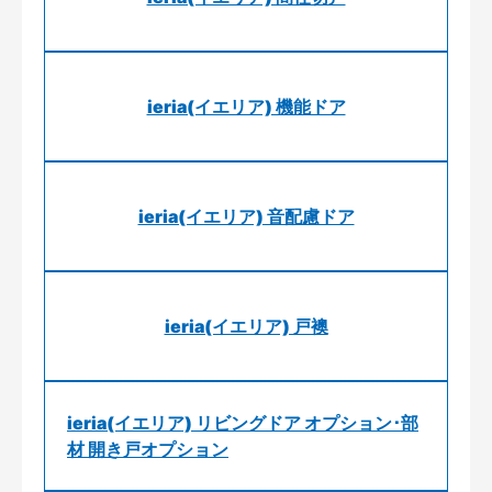
ieria(イエリア) 機能ドア
ieria(イエリア) 音配慮ドア
ieria(イエリア) 戸襖
ieria(イエリア) リビングドア オプション･部
材 開き戸オプション