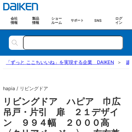
会社
製品
ショー
ログ
SNS
サポート
情報
情報
ルーム
イン
「ずっと ここちいいね」を実現する企業 DAIKEN
建
hapia / リビングドア
リビングドア ハピア 巾広
吊戸・片引 扉 ２１デザイ
ン ９９４幅 ２０００高