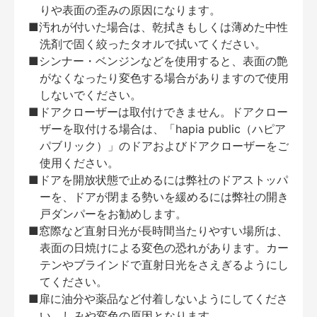
りや表面の歪みの原因になります。
■汚れが付いた場合は、乾拭きもしくは薄めた中性
洗剤で固く絞ったタオルで拭いてください。
■シンナー・ベンジンなどを使用すると、表面の艶
がなくなったり変色する場合がありますので使用
しないでください。
■ドアクローザーは取付けできません。ドアクロー
ザーを取付ける場合は、「hapia public（ハピア
パブリック）」のドアおよびドアクローザーをご
使用ください。
■ドアを開放状態で止めるには弊社のドアストッパ
ーを、ドアが閉まる勢いを緩めるには弊社の開き
戸ダンパーをお勧めします。
■窓際など直射日光が長時間当たりやすい場所は、
表面の日焼けによる変色の恐れがあります。カー
テンやブラインドで直射日光をさえぎるようにし
てください。
■扉に油分や薬品など付着しないようにしてくださ
い。しみや変色の原因となります。