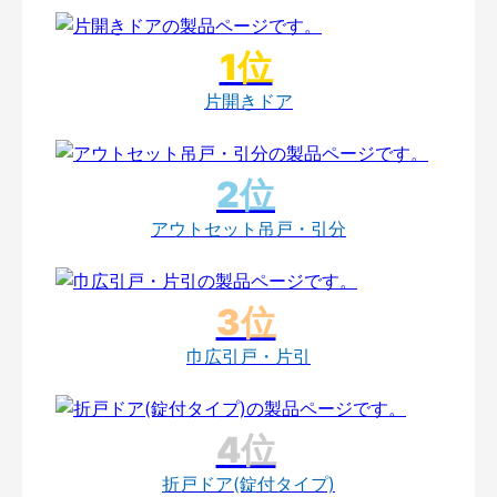
片開きドア
アウトセット吊戸・引分
巾広引戸・片引
折戸ドア(錠付タイプ)