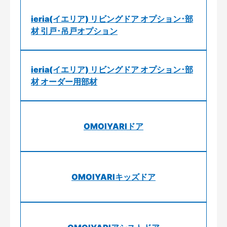
ieria(イエリア) リビングドア オプション･部
材 引戸･吊戸オプション
ieria(イエリア) リビングドア オプション･部
材 オーダー用部材
OMOIYARIドア
OMOIYARIキッズドア