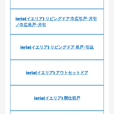
ieria(イエリア) リビングドア 巾広引戸･片引
／巾広吊戸･片引
ieria(イエリア) リビングドア 吊戸･引込
ieria(イエリア) アウトセットドア
ieria(イエリア) 間仕切戸