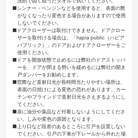
洗剤で固く絞ったタオルで拭いてください。
■シンナー・ベンジンなどを使用すると、表面の艶
がなくなったり変色する場合がありますので使用
しないでください。
■ドアクローザーは取付けできません。ドアクロー
ザーを取付ける場合は、「hapia public（ハピア
パブリック）」のドアおよびドアクローザーをご
使用ください。
■ドアを開放状態で止めるには弊社のドアストッパ
ーを、ドアが閉まる勢いを緩めるには弊社の開き
戸ダンパーをお勧めします。
■窓際など直射日光が長時間当たりやすい場所は、
表面の日焼けによる変色の恐れがあります。カー
テンやブラインドで直射日光をさえぎるようにし
てください。
■扉に油分や薬品など付着しないようにしてくださ
い。しみや変色の原因となります。
■上り口など段差のあるところに引戸を設置しない
でください。引戸の下車が下レールから外れた場