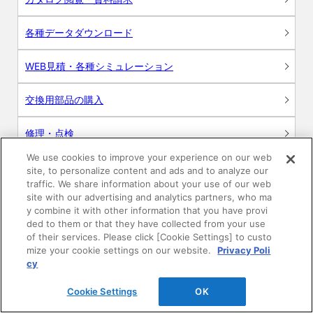
各種データダウンロード
WEB見積・各種シミュレーション
交換用部品の購入
修理・点検
We use cookies to improve your experience on our web
お問い合わせ
site, to personalize content and ads and to analyze our
traffic. We share information about your use of our web
ログイン
site with our advertising and analytics partners, who ma
y combine it with other information that you have provi
ded to them or that they have collected from your use
建築・設計関係者様向けサイト
of their services. Please click [Cookie Settings] to custo
mize your cookie settings on our website.
Privacy Poli
ユーザー登録サービス
cy
Cookie Settings
OK
WEB見積システム