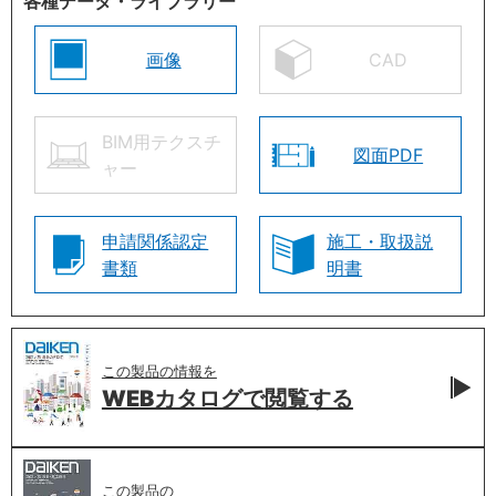
各種データ・ライブラリー
画像
CAD
BIM用テクスチ
図面PDF
ャー
申請関係認定
施工・取扱説
書類
明書
この製品の情報を
WEBカタログで
閲覧する
この製品の