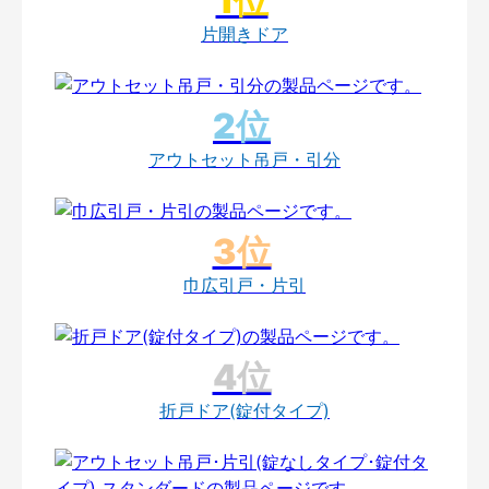
片開きドア
アウトセット吊戸・引分
巾広引戸・片引
折戸ドア(錠付タイプ)