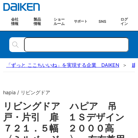
会社
製品
ショー
ログ
SNS
サポート
情報
情報
ルーム
イン
「ずっと ここちいいね」を実現する企業 DAIKEN
建
hapia / リビングドア
リビングドア ハピア 吊
戸・片引 扉 １Ｓデザイン
７２１．５幅 ２０００高