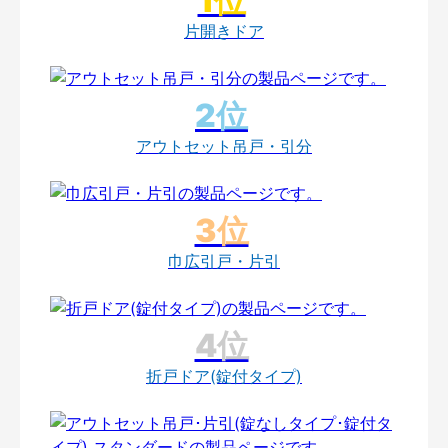
片開きドア
アウトセット吊戸・引分
巾広引戸・片引
折戸ドア(錠付タイプ)