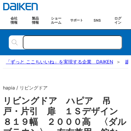
会社
製品
ショー
ログ
SNS
サポート
情報
情報
ルーム
イン
「ずっと ここちいいね」を実現する企業 DAIKEN
建
hapia / リビングドア
リビングドア ハピア 吊
戸・片引 扉 １Ｓデザイン
８１９幅 ２０００高 〈ダル