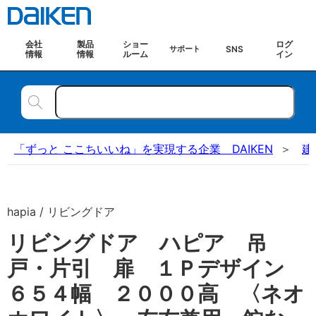
会社
製品
ショー
ログ
SNS
サポート
情報
情報
ルーム
イン
「ずっと ここちいいね」を実現する企業 DAIKEN
建
hapia / リビングドア
リビングドア ハピア 吊
戸・片引 扉 １Ｐデザイン
６５４幅 ２０００高 〈ネオ