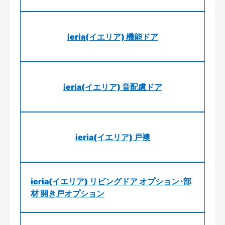
ieria(イエリア) 機能ドア
ieria(イエリア) 音配慮ドア
ieria(イエリア) 戸襖
ieria(イエリア) リビングドア オプション･部
材 開き戸オプション