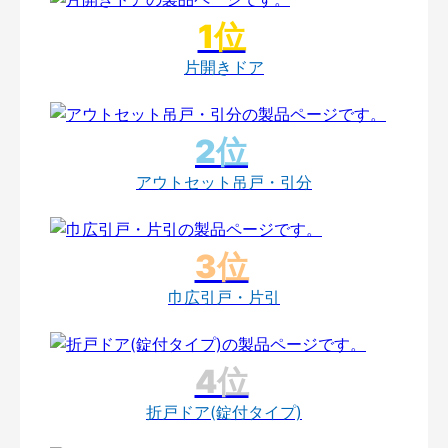
片開きドア
アウトセット吊戸・引分
巾広引戸・片引
折戸ドア(錠付タイプ)