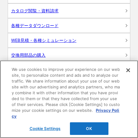
カタログ閲覧・資料請求
各種データダウンロード
WEB見積・各種シミュレーション
交換用部品の購入
We use cookies to improve your experience on our web
修理・点検
site, to personalize content and ads and to analyze our
traffic. We share information about your use of our web
お問い合わせ
site with our advertising and analytics partners, who ma
y combine it with other information that you have provi
ログイン
ded to them or that they have collected from your use
of their services. Please click [Cookie Settings] to custo
mize your cookie settings on our website.
Privacy Poli
建築・設計関係者様向けサイト
cy
ユーザー登録サービス
Cookie Settings
OK