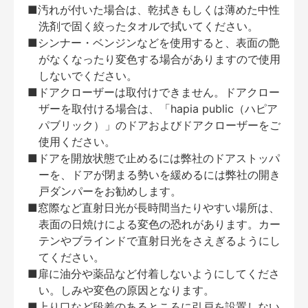
■汚れが付いた場合は、乾拭きもしくは薄めた中性
洗剤で固く絞ったタオルで拭いてください。
■シンナー・ベンジンなどを使用すると、表面の艶
がなくなったり変色する場合がありますので使用
しないでください。
■ドアクローザーは取付けできません。ドアクロー
ザーを取付ける場合は、「hapia public（ハピア
パブリック）」のドアおよびドアクローザーをご
使用ください。
■ドアを開放状態で止めるには弊社のドアストッパ
ーを、ドアが閉まる勢いを緩めるには弊社の開き
戸ダンパーをお勧めします。
■窓際など直射日光が長時間当たりやすい場所は、
表面の日焼けによる変色の恐れがあります。カー
テンやブラインドで直射日光をさえぎるようにし
てください。
■扉に油分や薬品など付着しないようにしてくださ
い。しみや変色の原因となります。
■上り口など段差のあるところに引戸を設置しない