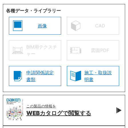
各種データ・ライブラリー
画像
CAD
BIM用テクスチ
図面PDF
ャー
申請関係認定
施工・取扱説
書類
明書
この製品の情報を
WEBカタログで
閲覧する