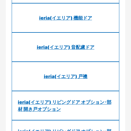
ieria(イエリア) 機能ドア
ieria(イエリア) 音配慮ドア
ieria(イエリア) 戸襖
ieria(イエリア) リビングドア オプション･部
材 開き戸オプション