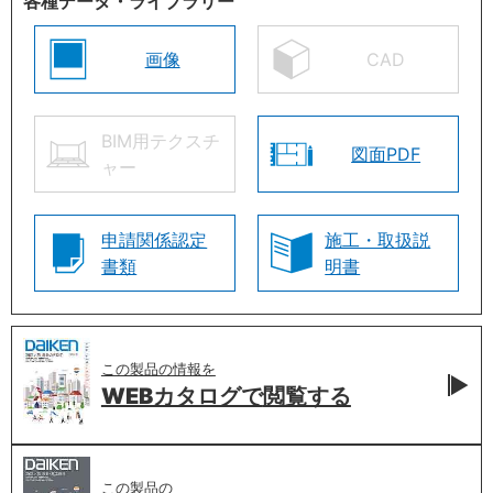
各種データ・ライブラリー
画像
CAD
BIM用テクスチ
図面PDF
ャー
申請関係認定
施工・取扱説
書類
明書
この製品の情報を
WEBカタログで
閲覧する
この製品の