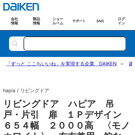
会社
製品
ショー
ログ
SNS
サポート
情報
情報
ルーム
イン
「ずっと ここちいいね」を実現する企業 DAIKEN
建
hapia / リビングドア
リビングドア ハピア 吊
戸・片引 扉 １Ｐデザイン
６５４幅 ２０００高 〈モノ