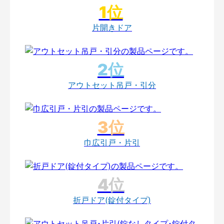
片開きドア
アウトセット吊戸・引分
巾広引戸・片引
折戸ドア(錠付タイプ)