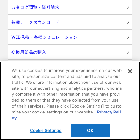
カタログ閲覧・資料請求
各種データダウンロード
WEB見積・各種シミュレーション
交換用部品の購入
修理・点検
We use cookies to improve your experience on our web
site, to personalize content and ads and to analyze our
お問い合わせ
traffic. We share information about your use of our web
site with our advertising and analytics partners, who ma
y combine it with other information that you have provi
ログイン
ded to them or that they have collected from your use
of their services. Please click [Cookie Settings] to custo
建築・設計関係者様向けサイト
mize your cookie settings on our website.
Privacy Poli
cy
ユーザー登録サービス
Cookie Settings
OK