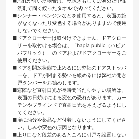
■汚れが付いた場合は、乾拭きもしくは薄めた中性
洗剤で固く絞ったタオルで拭いてください。
■シンナー・ベンジンなどを使用すると、表面の艶
がなくなったり変色する場合がありますので使用
しないでください。
■ドアクローザーは取付けできません。ドアクロー
ザーを取付ける場合は、「hapia public（ハピア
パブリック）」のドアおよびドアクローザーをご
使用ください。
■ドアを開放状態で止めるには弊社のドアストッパ
ーを、ドアが閉まる勢いを緩めるには弊社の開き
戸ダンパーをお勧めします。
■窓際など直射日光が長時間当たりやすい場所は、
表面の日焼けによる変色の恐れがあります。カー
テンやブラインドで直射日光をさえぎるようにし
てください。
■扉に油分や薬品など付着しないようにしてくださ
い。しみや変色の原因となります。
■上り口など段差のあるところに引戸を設置しない