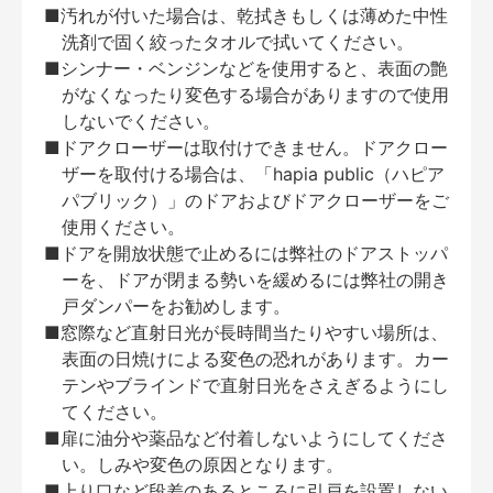
■汚れが付いた場合は、乾拭きもしくは薄めた中性
洗剤で固く絞ったタオルで拭いてください。
■シンナー・ベンジンなどを使用すると、表面の艶
がなくなったり変色する場合がありますので使用
しないでください。
■ドアクローザーは取付けできません。ドアクロー
ザーを取付ける場合は、「hapia public（ハピア
パブリック）」のドアおよびドアクローザーをご
使用ください。
■ドアを開放状態で止めるには弊社のドアストッパ
ーを、ドアが閉まる勢いを緩めるには弊社の開き
戸ダンパーをお勧めします。
■窓際など直射日光が長時間当たりやすい場所は、
表面の日焼けによる変色の恐れがあります。カー
テンやブラインドで直射日光をさえぎるようにし
てください。
■扉に油分や薬品など付着しないようにしてくださ
い。しみや変色の原因となります。
■上り口など段差のあるところに引戸を設置しない