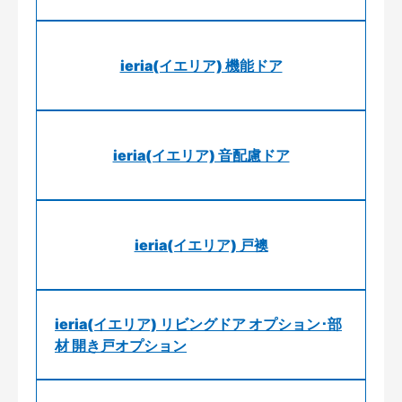
ieria(イエリア) 機能ドア
ieria(イエリア) 音配慮ドア
ieria(イエリア) 戸襖
ieria(イエリア) リビングドア オプション･部
材 開き戸オプション