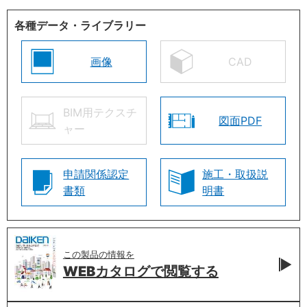
各種データ・ライブラリー
画像
CAD
BIM用テクスチ
図面PDF
ャー
申請関係認定
施工・取扱説
書類
明書
この製品の情報を
WEBカタログで
閲覧する