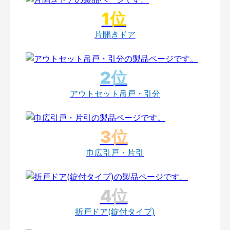
片開きドア
アウトセット吊戸・引分
巾広引戸・片引
折戸ドア(錠付タイプ)