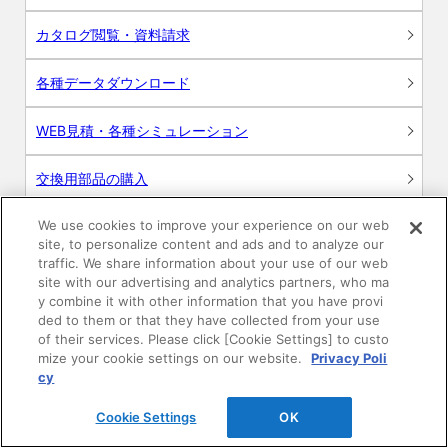
カタログ閲覧・資料請求
各種データダウンロード
WEB見積・各種シミュレーション
交換用部品の購入
We use cookies to improve your experience on our web
修理・点検
site, to personalize content and ads and to analyze our
traffic. We share information about your use of our web
お問い合わせ
site with our advertising and analytics partners, who ma
y combine it with other information that you have provi
ログイン
ded to them or that they have collected from your use
of their services. Please click [Cookie Settings] to custo
mize your cookie settings on our website.
Privacy Poli
建築・設計関係者様向けサイト
cy
ユーザー登録サービス
Cookie Settings
OK