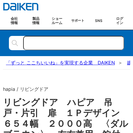
会社
製品
ショー
ログ
SNS
サポート
情報
情報
ルーム
イン
「ずっと ここちいいね」を実現する企業 DAIKEN
建
hapia / リビングドア
リビングドア ハピア 吊
戸・片引 扉 １Ｐデザイン
６５４幅 ２０００高 〈ダル