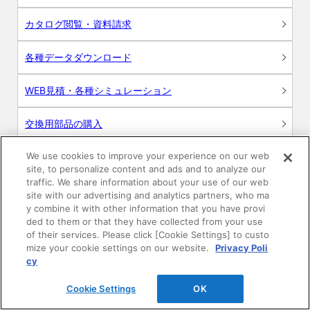
カタログ閲覧・資料請求
各種データダウンロード
WEB見積・各種シミュレーション
交換用部品の購入
We use cookies to improve your experience on our web
修理・点検
site, to personalize content and ads and to analyze our
traffic. We share information about your use of our web
お問い合わせ
site with our advertising and analytics partners, who ma
y combine it with other information that you have provi
ログイン
ded to them or that they have collected from your use
of their services. Please click [Cookie Settings] to custo
mize your cookie settings on our website.
Privacy Poli
建築・設計関係者様向けサイト
cy
ユーザー登録サービス
Cookie Settings
OK