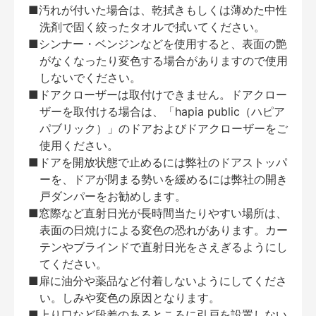
■汚れが付いた場合は、乾拭きもしくは薄めた中性
洗剤で固く絞ったタオルで拭いてください。
■シンナー・ベンジンなどを使用すると、表面の艶
がなくなったり変色する場合がありますので使用
しないでください。
■ドアクローザーは取付けできません。ドアクロー
ザーを取付ける場合は、「hapia public（ハピア
パブリック）」のドアおよびドアクローザーをご
使用ください。
■ドアを開放状態で止めるには弊社のドアストッパ
ーを、ドアが閉まる勢いを緩めるには弊社の開き
戸ダンパーをお勧めします。
■窓際など直射日光が長時間当たりやすい場所は、
表面の日焼けによる変色の恐れがあります。カー
テンやブラインドで直射日光をさえぎるようにし
てください。
■扉に油分や薬品など付着しないようにしてくださ
い。しみや変色の原因となります。
■上り口など段差のあるところに引戸を設置しない