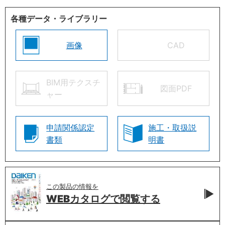
各種データ・ライブラリー
画像
CAD
BIM用テクスチ
図面PDF
ャー
申請関係認定
施工・取扱説
書類
明書
この製品の情報を
WEBカタログで
閲覧する