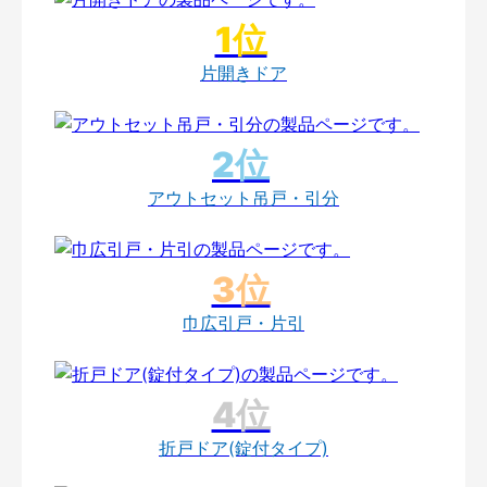
片開きドア
アウトセット吊戸・引分
巾広引戸・片引
折戸ドア(錠付タイプ)