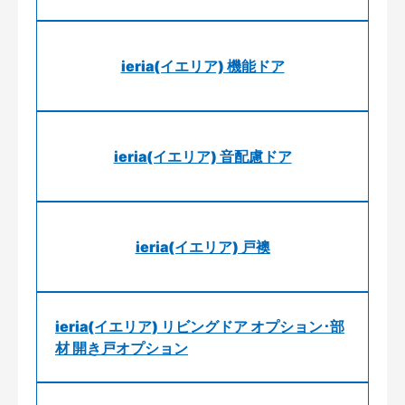
ieria(イエリア) 機能ドア
ieria(イエリア) 音配慮ドア
ieria(イエリア) 戸襖
ieria(イエリア) リビングドア オプション･部
材 開き戸オプション