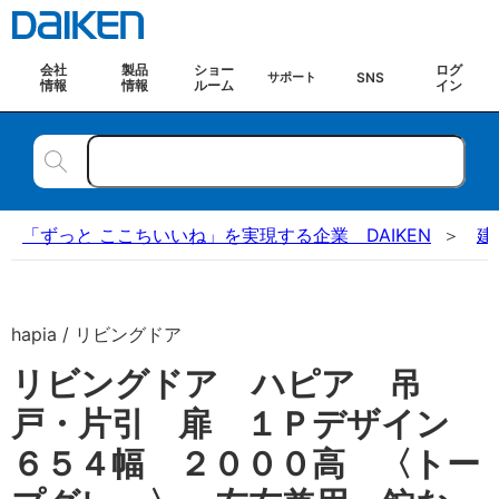
会社
製品
ショー
ログ
SNS
サポート
情報
情報
ルーム
イン
「ずっと ここちいいね」を実現する企業 DAIKEN
建
hapia / リビングドア
リビングドア ハピア 吊
戸・片引 扉 １Ｐデザイン
６５４幅 ２０００高 〈トー