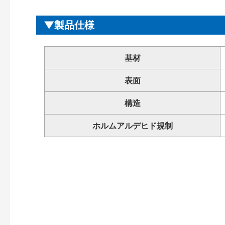
製品仕様
基材
表面
構造
ホルムアルデヒド規制