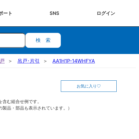
ポート
SNS
ログ
イン
検索
吊戸
吊戸･片引
AA1H1P-14WHFYA
お気に入り
を含む組合せ例です。
の製品・部品も表示されています。）