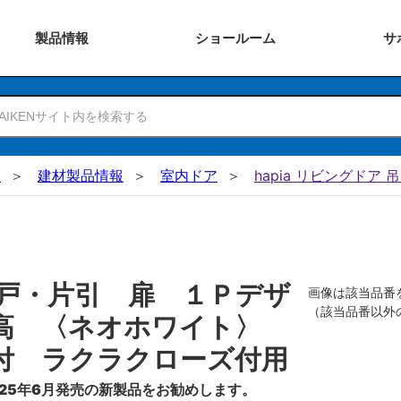
製品
情報
ショー
ルーム
サ
N
建材製品情報
室内ドア
hapia リビングドア 
戸・片引 扉 １Ｐデザ
画像は該当品番
（該当品番以外
０高 〈ネオホワイト〉
付 ラクラクローズ付用
25年6月発売の新製品をお勧めします。