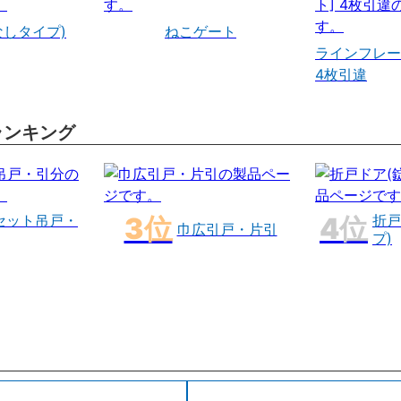
なしタイプ)
ねこゲート
ラインフレー
4枚引違
ランキング
セット吊戸・
折戸
巾広引戸・片引
プ)