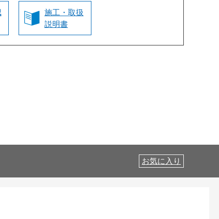
認
施工・取扱
説明書
お気に入り