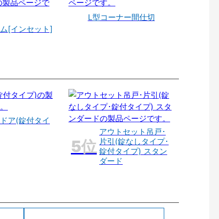
L型コーナー間仕切
ム[インセット]
ドア(錠付タイ
アウトセット吊戸･
片引(錠なしタイプ･
錠付タイプ) スタン
ダード