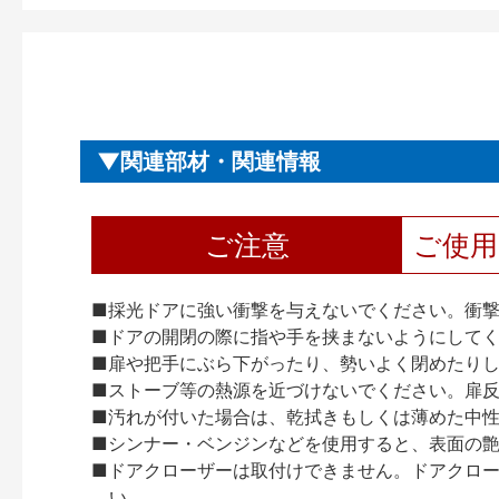
関連部材・関連情報
ご注意
ご使
■採光ドアに強い衝撃を与えないでください。衝
■ドアの開閉の際に指や手を挟まないようにして
■扉や把手にぶら下がったり、勢いよく閉めたり
■ストーブ等の熱源を近づけないでください。扉
■汚れが付いた場合は、乾拭きもしくは薄めた中
■シンナー・ベンジンなどを使用すると、表面の
■ドアクローザーは取付けできません。ドアクローザー
い。