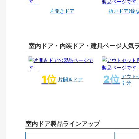
片開きドア
折戸ドア(錠
室内ドア・内装ドア・建具ページ人気
アウト
片開きドア
引分
室内ドア製品ラインアップ