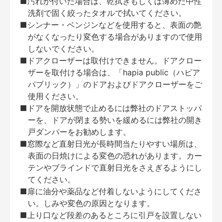
■汚れが付いた場合は、乾拭きもしくは薄めた中性
洗剤で固く絞ったタオルで拭いてください。
■シンナー・ベンジンなどを使用すると、表面の艶
がなくなったり変色する場合がありますので使用
しないでください。
■ドアクローザーは取付けできません。ドアクロー
ザーを取付ける場合は、「hapia public（ハピア
パブリック）」のドアおよびドアクローザーをご
使用ください。
■ドアを開放状態で止めるには弊社のドアストッパ
ーを、ドアが閉まる勢いを緩めるには弊社の開き
戸ダンパーをお勧めします。
■窓際など直射日光が長時間当たりやすい場所は、
表面の日焼けによる変色の恐れがあります。カー
テンやブラインドで直射日光をさえぎるようにし
てください。
■扉に油分や薬品など付着しないようにしてくださ
い。しみや変色の原因となります。
■上り口など段差のあるところに引戸を設置しない