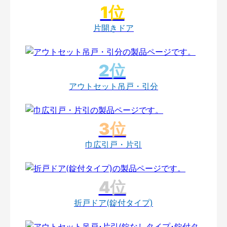
片開きドア
アウトセット吊戸・引分
巾広引戸・片引
折戸ドア(錠付タイプ)