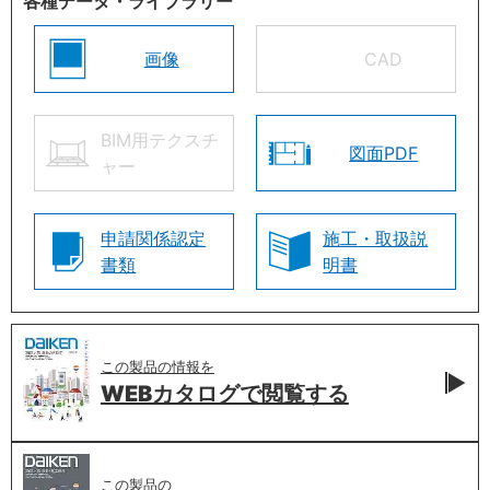
各種データ・ライブラリー
画像
CAD
BIM用テクスチ
図面PDF
ャー
申請関係認定
施工・取扱説
書類
明書
この製品の情報を
WEBカタログで
閲覧する
この製品の