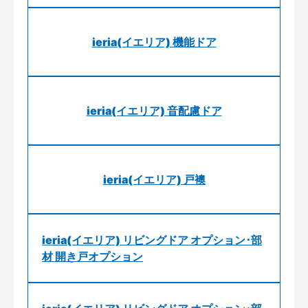
ieria(イエリア) 機能ドア
ieria(イエリア) 音配慮ドア
ieria(イエリア) 戸襖
ieria(イエリア) リビングドア オプション･部
材 開き戸オプション