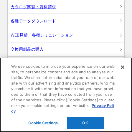
カタログ閲覧・資料請求
各種データダウンロード
WEB見積・各種シミュレーション
交換用部品の購入
修理・点検
We use cookies to improve your experience on our web
site, to personalize content and ads and to analyze our
お問い合わせ
traffic. We share information about your use of our web
site with our advertising and analytics partners, who ma
y combine it with other information that you have provi
ログイン
ded to them or that they have collected from your use
of their services. Please click [Cookie Settings] to custo
建築・設計関係者様向けサイト
mize your cookie settings on our website.
Privacy Poli
cy
ユーザー登録サービス
Cookie Settings
OK