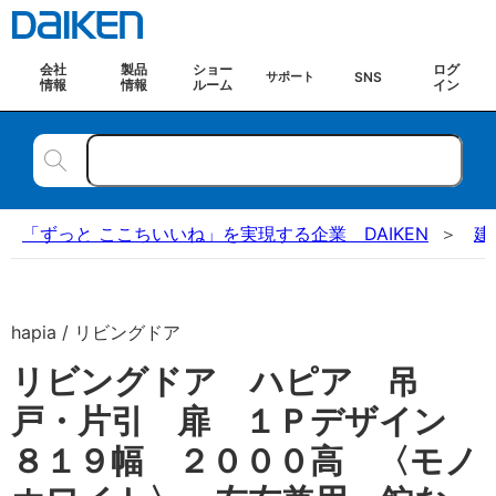
会社
製品
ショー
ログ
SNS
サポート
情報
情報
ルーム
イン
「ずっと ここちいいね」を実現する企業 DAIKEN
建
hapia / リビングドア
リビングドア ハピア 吊
戸・片引 扉 １Ｐデザイン
８１９幅 ２０００高 〈モノ