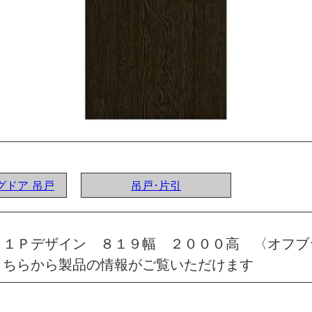
ングドア 吊戸
吊戸･片引
 １Ｐデザイン ８１９幅 ２０００高 〈オフブ
こちらから製品の情報がご覧いただけます