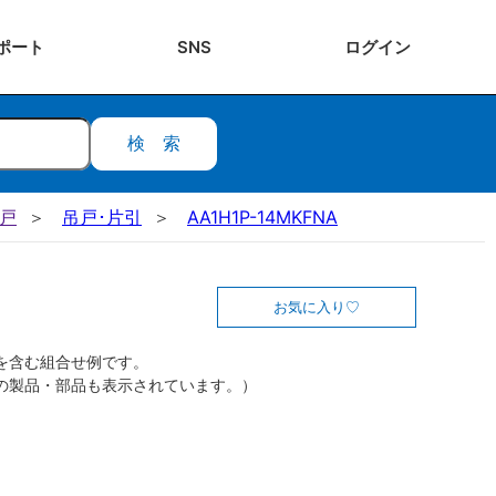
ポート
SNS
ログ
イン
検索
吊戸
吊戸･片引
AA1H1P-14MKFNA
お気に入り
を含む組合せ例です。
の製品・部品も表示されています。）