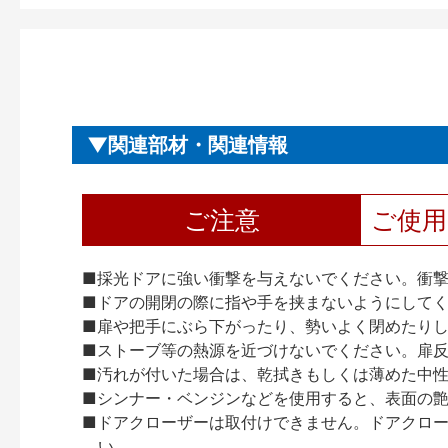
関連部材・関連情報
ご注意
ご使
■採光ドアに強い衝撃を与えないでください。衝
■ドアの開閉の際に指や手を挟まないようにして
■扉や把手にぶら下がったり、勢いよく閉めたり
■ストーブ等の熱源を近づけないでください。扉
■汚れが付いた場合は、乾拭きもしくは薄めた中
■シンナー・ベンジンなどを使用すると、表面の
■ドアクローザーは取付けできません。ドアクローザー
い。