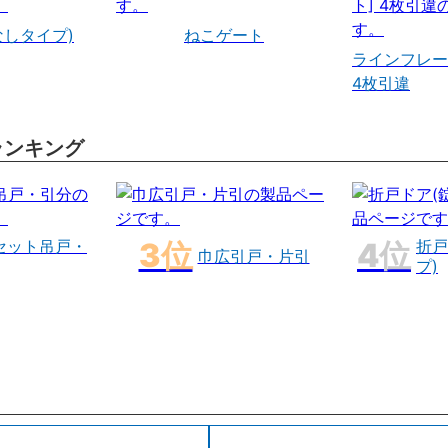
なしタイプ)
ねこゲート
ラインフレー
4枚引違
ランキング
セット吊戸・
折戸
巾広引戸・片引
プ)