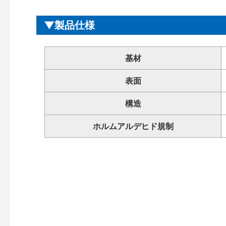
製品仕様
基材
表面
構造
ホルムアルデヒド規制