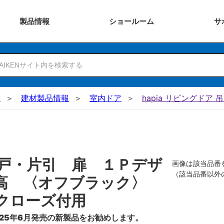
製品
情報
ショー
ルーム
サ
N
建材製品情報
室内ドア
hapia リビングドア 
戸・片引 扉 １Ｐデザ
画像は該当品番
（該当品番以外
０高 〈オフブラック〉
クローズ付用
25年6月発売の新製品をお勧めします。