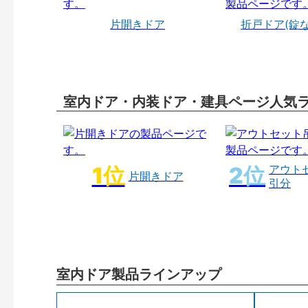
片開きドア
折戸ドア(錠
室内ドア・内装ドア・建具ページ人気
アウト
片開きドア
引分
室内ドア製品ラインアップ