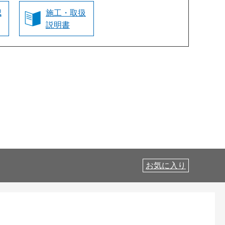
認
施工・取扱
説明書
お気に入り