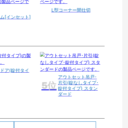
L型コーナー間仕切
ム[インセット]
ドア(錠付タイ
アウトセット吊戸･
片引(錠なしタイプ･
錠付タイプ) スタン
ダード