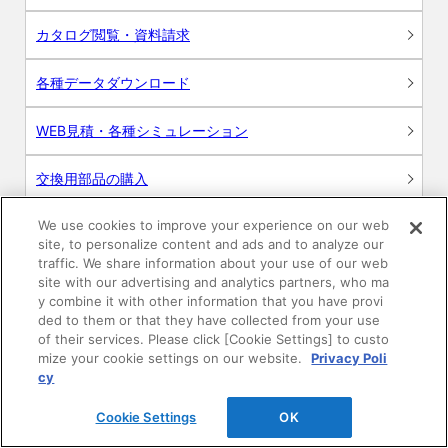
カタログ閲覧・資料請求
各種データダウンロード
WEB見積・各種シミュレーション
交換用部品の購入
We use cookies to improve your experience on our web
修理・点検
site, to personalize content and ads and to analyze our
traffic. We share information about your use of our web
お問い合わせ
site with our advertising and analytics partners, who ma
y combine it with other information that you have provi
ログイン
ded to them or that they have collected from your use
of their services. Please click [Cookie Settings] to custo
mize your cookie settings on our website.
Privacy Poli
建築・設計関係者様向けサイト
cy
ユーザー登録サービス
Cookie Settings
OK