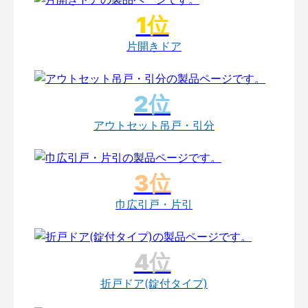
片開きドア
アウトセット吊戸・引分
巾広引戸・片引
折戸ドア(錠付タイプ)