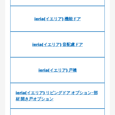
ieria(イエリア) 機能ドア
ieria(イエリア) 音配慮ドア
ieria(イエリア) 戸襖
ieria(イエリア) リビングドア オプション･部
材 開き戸オプション