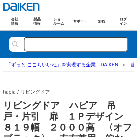
会社
製品
ショー
ログ
SNS
サポート
情報
情報
ルーム
イン
「ずっと ここちいいね」を実現する企業 DAIKEN
建
hapia / リビングドア
リビングドア ハピア 吊
戸・片引 扉 １Ｐデザイン
８１９幅 ２０００高 〈オフ