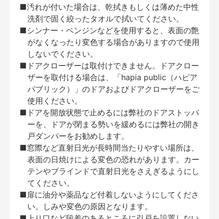
■汚れが付いた場合は、乾拭きもしくは薄めた中性
洗剤で固く絞ったタオルで拭いてください。
■シンナー・ベンジンなどを使用すると、表面の艶
がなくなったり変色する場合がありますので使用
しないでください。
■ドアクローザーは取付けできません。ドアクロー
ザーを取付ける場合は、「hapia public（ハピア
パブリック）」のドアおよびドアクローザーをご
使用ください。
■ドアを開放状態で止めるには弊社のドアストッパ
ーを、ドアが閉まる勢いを緩めるには弊社の開き
戸ダンパーをお勧めします。
■窓際など直射日光が長時間当たりやすい場所は、
表面の日焼けによる変色の恐れがあります。カー
テンやブラインドで直射日光をさえぎるようにし
てください。
■扉に油分や薬品など付着しないようにしてくださ
い。しみや変色の原因となります。
■上り口など段差のあるところに引戸を設置しない