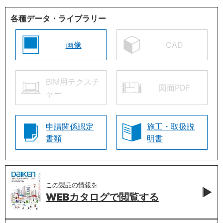
各種データ・ライブラリー
画像
CAD
BIM用テクスチ
図面PDF
ャー
申請関係認定
施工・取扱説
書類
明書
この製品の情報を
WEBカタログで
閲覧する