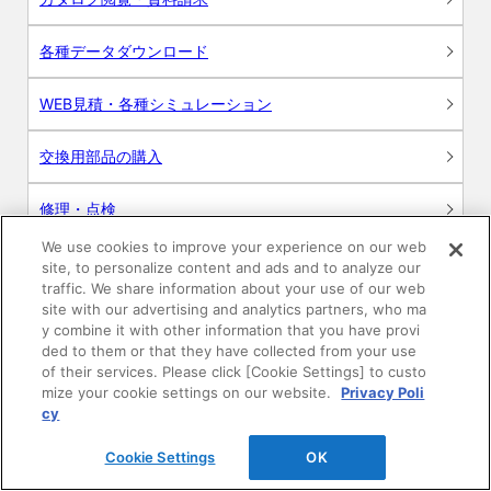
各種データダウンロード
WEB見積・各種シミュレーション
交換用部品の購入
修理・点検
We use cookies to improve your experience on our web
お問い合わせ
site, to personalize content and ads and to analyze our
traffic. We share information about your use of our web
ログイン
site with our advertising and analytics partners, who ma
y combine it with other information that you have provi
ded to them or that they have collected from your use
建築・設計関係者様向けサイト
of their services. Please click [Cookie Settings] to custo
mize your cookie settings on our website.
Privacy Poli
ユーザー登録サービス
cy
Cookie Settings
OK
WEB見積システム