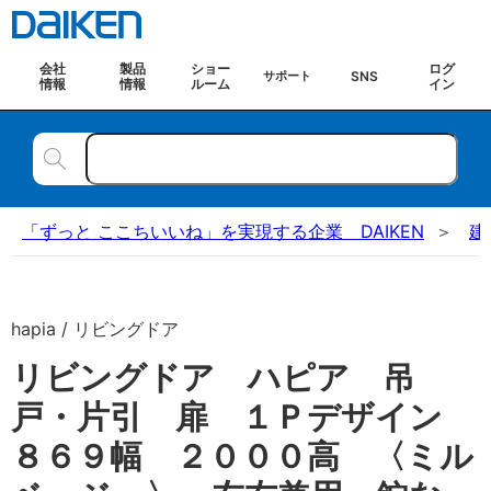
会社
製品
ショー
ログ
SNS
サポート
情報
情報
ルーム
イン
「ずっと ここちいいね」を実現する企業 DAIKEN
建
hapia / リビングドア
リビングドア ハピア 吊
戸・片引 扉 １Ｐデザイン
８６９幅 ２０００高 〈ミル