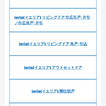
ieria(イエリア) リビングドア 巾広引戸･片引
／巾広吊戸･片引
ieria(イエリア) リビングドア 吊戸･引込
ieria(イエリア) アウトセットドア
ieria(イエリア) 間仕切戸