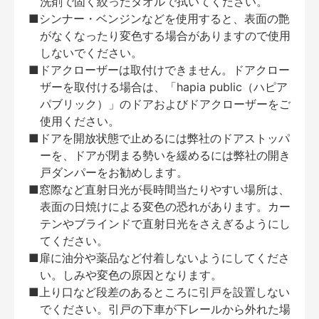
洗剤で固く絞ったタオルで拭いてください。
■シンナー・ベンジンなどを使用すると、表面の艶
がなくなったり変色する場合がありますので使用
しないでください。
■ドアクローザーは取付けできません。ドアクロー
ザーを取付ける場合は、「hapia public（ハピア
パブリック）」のドアおよびドアクローザーをご
使用ください。
■ドアを開放状態で止めるには弊社のドアストッパ
ーを、ドアが閉まる勢いを緩めるには弊社の開き
戸ダンパーをお勧めします。
■窓際など直射日光が長時間当たりやすい場所は、
表面の日焼けによる変色の恐れがあります。カー
テンやブラインドで直射日光をさえぎるようにし
てください。
■扉に油分や薬品など付着しないようにしてくださ
い。しみや変色の原因となります。
■上り口など段差のあるところに引戸を設置しない
でください。引戸の下車が下レールから外れた場