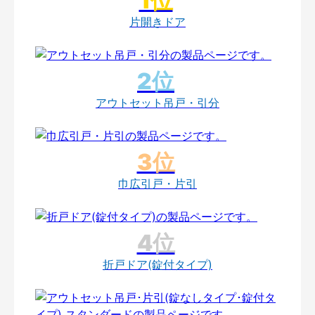
片開きドア
アウトセット吊戸・引分
巾広引戸・片引
折戸ドア(錠付タイプ)