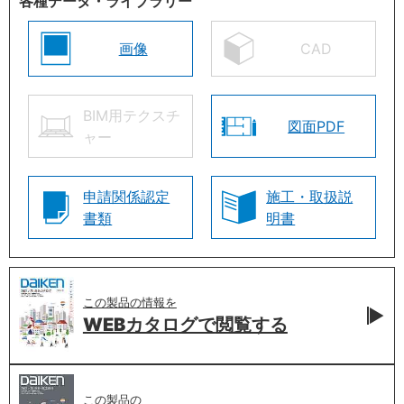
各種データ・ライブラリー
画像
CAD
BIM用テクスチ
図面PDF
ャー
申請関係認定
施工・取扱説
書類
明書
この製品の情報を
WEBカタログで
閲覧する
この製品の