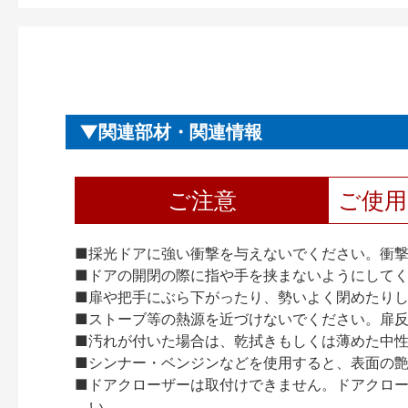
関連部材・関連情報
ご注意
ご使
■採光ドアに強い衝撃を与えないでください。衝
■ドアの開閉の際に指や手を挟まないようにして
■扉や把手にぶら下がったり、勢いよく閉めたり
■ストーブ等の熱源を近づけないでください。扉
■汚れが付いた場合は、乾拭きもしくは薄めた中
■シンナー・ベンジンなどを使用すると、表面の
■ドアクローザーは取付けできません。ドアクローザー
い。