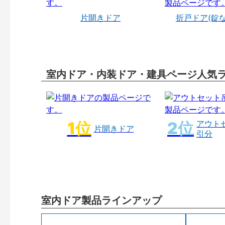
片開きドア
折戸ドア(錠
室内ドア・内装ドア・建具ページ人気
アウト
片開きドア
引分
室内ドア製品ラインアップ