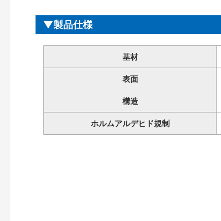
製品仕様
基材
表面
構造
ホルムアルデヒド規制