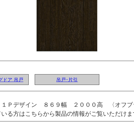
ングドア 吊戸
吊戸･片引
 １Ｐデザイン ８６９幅 ２０００高 〈オフ
ている方はこちらから製品の情報がご覧いただけま