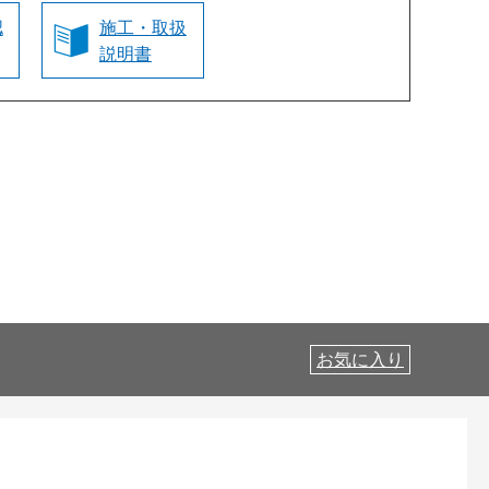
認
施工・取扱
説明書
お気に入り