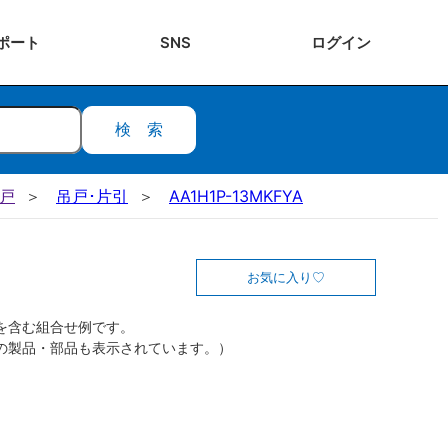
ポート
SNS
ログ
イン
検索
吊戸
吊戸･片引
AA1H1P-13MKFYA
お気に入り
を含む組合せ例です。
の製品・部品も表示されています。）