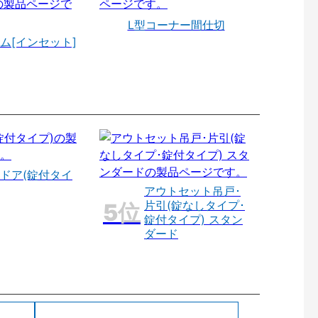
L型コーナー間仕切
ム[インセット]
ドア(錠付タイ
アウトセット吊戸･
片引(錠なしタイプ･
錠付タイプ) スタン
ダード