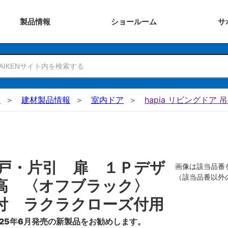
製品
情報
ショー
ルーム
サ
N
建材製品情報
室内ドア
hapia リビングドア 
戸・片引 扉 １Ｐデザ
画像は該当品番
（該当品番以外
０高 〈オフブラック〉
付 ラクラクローズ付用
25年6月発売の新製品をお勧めします。