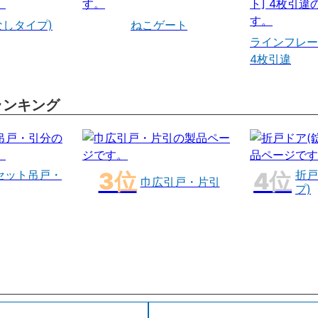
なしタイプ)
ねこゲート
ラインフレー
4枚引違
ランキング
セット吊戸・
折戸
巾広引戸・片引
プ)