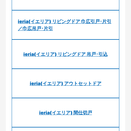
ieria(イエリア) リビングドア 巾広引戸･片引
／巾広吊戸･片引
ieria(イエリア) リビングドア 吊戸･引込
ieria(イエリア) アウトセットドア
ieria(イエリア) 間仕切戸