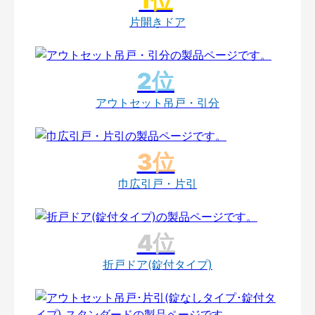
片開きドア
アウトセット吊戸・引分
巾広引戸・片引
折戸ドア(錠付タイプ)