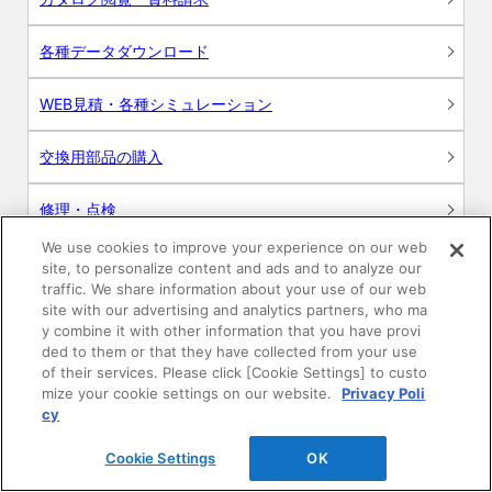
各種データダウンロード
WEB見積・各種シミュレーション
交換用部品の購入
修理・点検
We use cookies to improve your experience on our web
お問い合わせ
site, to personalize content and ads and to analyze our
traffic. We share information about your use of our web
ログイン
site with our advertising and analytics partners, who ma
y combine it with other information that you have provi
ded to them or that they have collected from your use
建築・設計関係者様向けサイト
of their services. Please click [Cookie Settings] to custo
mize your cookie settings on our website.
Privacy Poli
ユーザー登録サービス
cy
Cookie Settings
OK
WEB見積システム