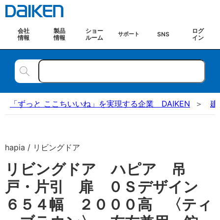
会社
製品
ショー
ログ
SNS
サポート
情報
情報
ルーム
イン
「ずっと ここちいいね」を実現する企業 DAIKEN
建
hapia / リビングドア
リビングドア ハピア 吊
戸・片引 扉 ０Ｓデザイン
６５４幅 ２０００高 〈ティ