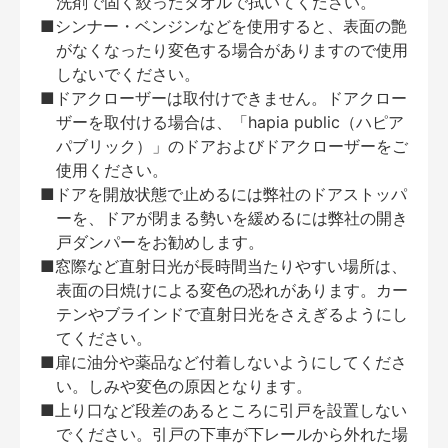
洗剤で固く絞ったタオルで拭いてください。
■シンナー・ベンジンなどを使用すると、表面の艶
がなくなったり変色する場合がありますので使用
しないでください。
■ドアクローザーは取付けできません。ドアクロー
ザーを取付ける場合は、「hapia public（ハピア
パブリック）」のドアおよびドアクローザーをご
使用ください。
■ドアを開放状態で止めるには弊社のドアストッパ
ーを、ドアが閉まる勢いを緩めるには弊社の開き
戸ダンパーをお勧めします。
■窓際など直射日光が長時間当たりやすい場所は、
表面の日焼けによる変色の恐れがあります。カー
テンやブラインドで直射日光をさえぎるようにし
てください。
■扉に油分や薬品など付着しないようにしてくださ
い。しみや変色の原因となります。
■上り口など段差のあるところに引戸を設置しない
でください。引戸の下車が下レールから外れた場