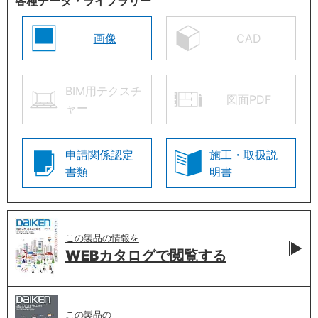
各種データ・ライブラリー
画像
CAD
BIM用テクスチ
図面PDF
ャー
申請関係認定
施工・取扱説
書類
明書
この製品の情報を
WEBカタログで
閲覧する
この製品の