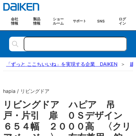
会社
製品
ショー
ログ
SNS
サポート
情報
情報
ルーム
イン
「ずっと ここちいいね」を実現する企業 DAIKEN
建
hapia / リビングドア
リビングドア ハピア 吊
戸・片引 扉 ０Ｓデザイン
６５４幅 ２０００高 〈クリ