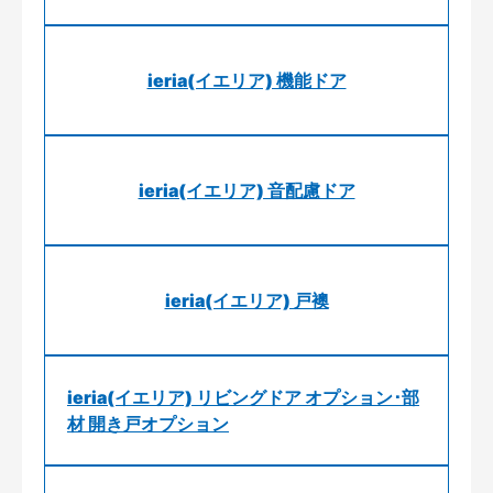
ieria(イエリア) 機能ドア
ieria(イエリア) 音配慮ドア
ieria(イエリア) 戸襖
ieria(イエリア) リビングドア オプション･部
材 開き戸オプション