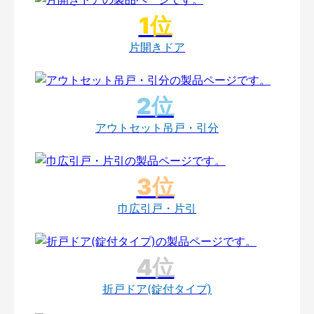
片開きドア
アウトセット吊戸・引分
巾広引戸・片引
折戸ドア(錠付タイプ)