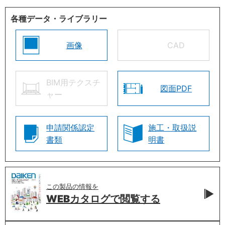
各種データ・ライブラリー
画像
CAD
BIM用テクスチ
図面PDF
ャー
申請関係認定
施工・取扱説
書類
明書
この製品の情報を
WEBカタログで
閲覧する