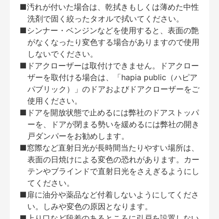
■汚れが付いた場合は、乾拭きもしくは薄めた中性
洗剤で固く絞ったタオルで拭いてください。
■シンナー・ベンジンなどを使用すると、表面の艶
がなくなったり変色する場合がありますので使用
しないでください。
■ドアクローザーは取付けできません。ドアクロー
ザーを取付ける場合は、「hapia public（ハピア
パブリック）」のドアおよびドアクローザーをご
使用ください。
■ドアを開放状態で止めるには弊社のドアストッパ
ーを、ドアが閉まる勢いを緩めるには弊社の開き
戸ダンパーをお勧めします。
■窓際など直射日光が長時間当たりやすい場所は、
表面の日焼けによる変色の恐れがあります。カー
テンやブラインドで直射日光をさえぎるようにし
てください。
■扉に油分や薬品など付着しないようにしてくださ
い。しみや変色の原因となります。
■上り口など段差のあるところに引戸を設置しない