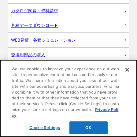
カタログ閲覧・資料請求
各種データダウンロード
WEB見積・各種シミュレーション
交換用部品の購入
We use cookies to improve your experience on our web
修理・点検
site, to personalize content and ads and to analyze our
traffic. We share information about your use of our web
お問い合わせ
site with our advertising and analytics partners, who ma
y combine it with other information that you have provi
ログイン
ded to them or that they have collected from your use
of their services. Please click [Cookie Settings] to custo
mize your cookie settings on our website.
Privacy Poli
建築・設計関係者様向けサイト
cy
ユーザー登録サービス
Cookie Settings
OK