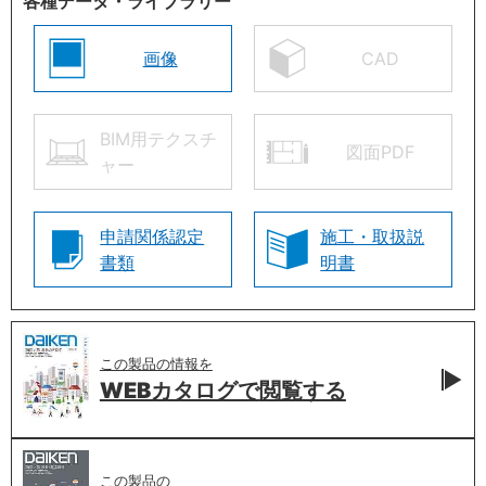
各種データ・ライブラリー
画像
CAD
BIM用テクスチ
図面PDF
ャー
申請関係認定
施工・取扱説
書類
明書
この製品の情報を
WEBカタログで
閲覧する
この製品の