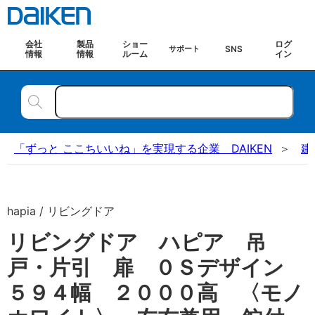
会社
製品
ショー
ログ
SNS
サポート
情報
情報
ルーム
イン
「ずっと ここちいいね」を実現する企業 DAIKEN
建
hapia / リビングドア
リビングドア ハピア 吊
戸・片引 扉 ０Ｓデザイン
５９４幅 ２０００高 〈モノ