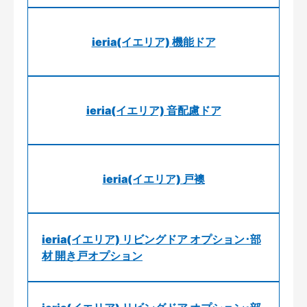
ieria(イエリア) 機能ドア
ieria(イエリア) 音配慮ドア
ieria(イエリア) 戸襖
ieria(イエリア) リビングドア オプション･部
材 開き戸オプション