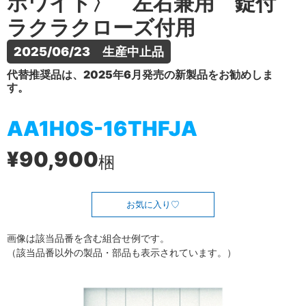
ホワイト〉 左右兼用 錠付
ラクラクローズ付用
2025/06/23　生産中止品
代替推奨品は、2025年6月発売の新製品をお勧めしま
す。
AA1H0S-16THFJA
¥90,900
梱
お気に入り
画像は該当品番を含む組合せ例です。
（該当品番以外の製品・部品も表示されています。）