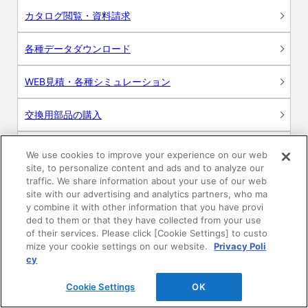
カタログ閲覧・資料請求
各種データダウンロード
WEB見積・各種シミュレーション
交換用部品の購入
修理・点検
We use cookies to improve your experience on our web
site, to personalize content and ads and to analyze our
お問い合わせ
traffic. We share information about your use of our web
site with our advertising and analytics partners, who ma
y combine it with other information that you have provi
ログイン
ded to them or that they have collected from your use
of their services. Please click [Cookie Settings] to custo
建築・設計関係者様向けサイト
mize your cookie settings on our website.
Privacy Poli
cy
ユーザー登録サービス
Cookie Settings
OK