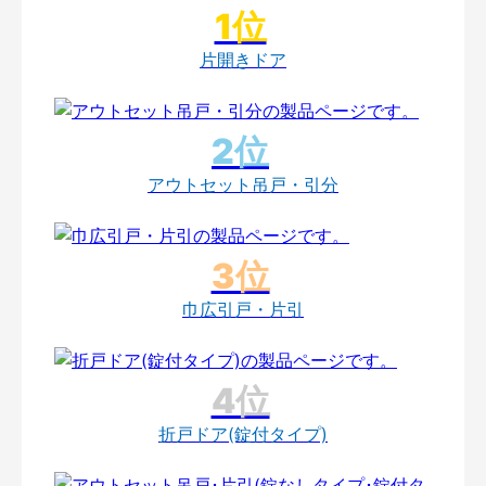
片開きドア
アウトセット吊戸・引分
巾広引戸・片引
折戸ドア(錠付タイプ)