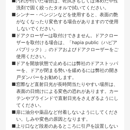
■汚れが付いた場合は、乾拭きもしくは薄めた中性
洗剤で固く絞ったタオルで拭いてください。
■シンナー・ベンジンなどを使用すると、表面の艶
がなくなったり変色する場合がありますので使用
しないでください。
■ドアクローザーは取付けできません。ドアクロー
ザーを取付ける場合は、「hapia public（ハピア
パブリック）」のドアおよびドアクローザーをご
使用ください。
■ドアを開放状態で止めるには弊社のドアストッパ
ーを、ドアが閉まる勢いを緩めるには弊社の開き
戸ダンパーをお勧めします。
■窓際など直射日光が長時間当たりやすい場所は、
表面の日焼けによる変色の恐れがあります。カー
テンやブラインドで直射日光をさえぎるようにし
てください。
■扉に油分や薬品など付着しないようにしてくださ
い。しみや変色の原因となります。
■上り口など段差のあるところに引戸を設置しない