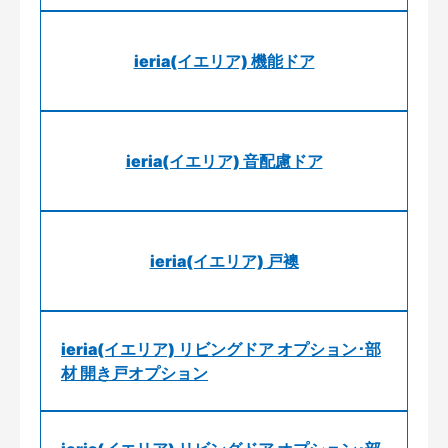
ieria(イエリア) 機能ドア
ieria(イエリア) 音配慮ドア
ieria(イエリア) 戸襖
ieria(イエリア) リビングドア オプション･部
材 開き戸オプション