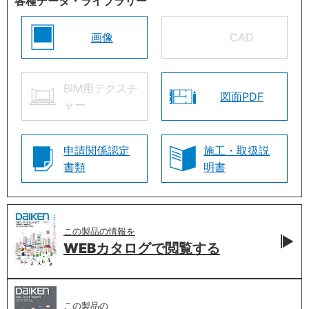
各種データ・ライブラリー
画像
CAD
BIM用テクスチ
図面PDF
ャー
申請関係認定
施工・取扱説
書類
明書
この製品の情報を
WEBカタログで
閲覧する
この製品の