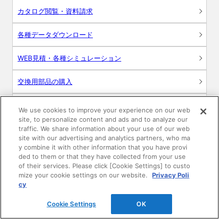
カタログ閲覧・資料請求
各種データダウンロード
WEB見積・各種シミュレーション
交換用部品の購入
修理・点検
We use cookies to improve your experience on our web
site, to personalize content and ads and to analyze our
お問い合わせ
traffic. We share information about your use of our web
site with our advertising and analytics partners, who ma
y combine it with other information that you have provi
ログイン
ded to them or that they have collected from your use
of their services. Please click [Cookie Settings] to custo
建築・設計関係者様向けサイト
mize your cookie settings on our website.
Privacy Poli
cy
ユーザー登録サービス
Cookie Settings
OK