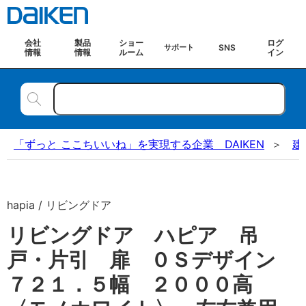
会社
製品
ショー
ログ
SNS
サポート
情報
情報
ルーム
イン
「ずっと ここちいいね」を実現する企業 DAIKEN
建
hapia / リビングドア
リビングドア ハピア 吊
戸・片引 扉 ０Ｓデザイン
７２１．５幅 ２０００高