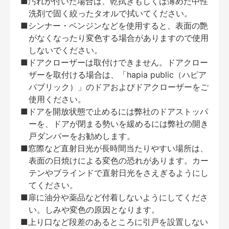
■汚れが付いた場合は、乾拭きもしくは薄めた中性
洗剤で固く絞ったタオルで拭いてください。
■シンナー・ベンジンなどを使用すると、表面の艶
がなくなったり変色する場合がありますので使用
しないでください。
■ドアクローザーは取付けできません。ドアクロー
ザーを取付ける場合は、「hapia public（ハピア
パブリック）」のドアおよびドアクローザーをご
使用ください。
■ドアを開放状態で止めるには弊社のドアストッパ
ーを、ドアが閉まる勢いを緩めるには弊社の開き
戸ダンパーをお勧めします。
■窓際など直射日光が長時間当たりやすい場所は、
表面の日焼けによる変色の恐れがあります。カー
テンやブラインドで直射日光をさえぎるようにし
てください。
■扉に油分や薬品など付着しないようにしてくださ
い。しみや変色の原因となります。
■上り口など段差のあるところに引戸を設置しない