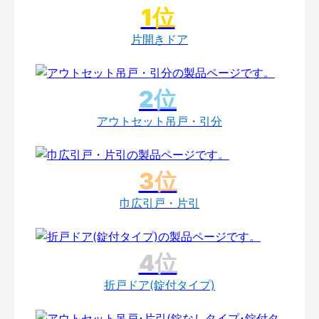
片開きドア
アウトセット吊戸・引分
巾広引戸・片引
折戸ドア(錠付タイプ)