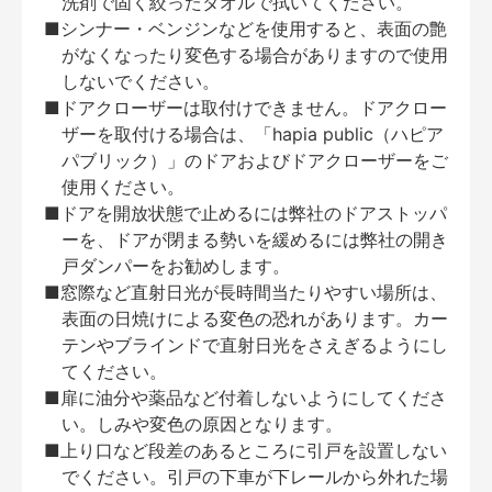
洗剤で固く絞ったタオルで拭いてください。
■シンナー・ベンジンなどを使用すると、表面の艶
がなくなったり変色する場合がありますので使用
しないでください。
■ドアクローザーは取付けできません。ドアクロー
ザーを取付ける場合は、「hapia public（ハピア
パブリック）」のドアおよびドアクローザーをご
使用ください。
■ドアを開放状態で止めるには弊社のドアストッパ
ーを、ドアが閉まる勢いを緩めるには弊社の開き
戸ダンパーをお勧めします。
■窓際など直射日光が長時間当たりやすい場所は、
表面の日焼けによる変色の恐れがあります。カー
テンやブラインドで直射日光をさえぎるようにし
てください。
■扉に油分や薬品など付着しないようにしてくださ
い。しみや変色の原因となります。
■上り口など段差のあるところに引戸を設置しない
でください。引戸の下車が下レールから外れた場