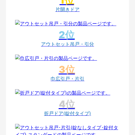
片開きドア
アウトセット吊戸・引分
巾広引戸・片引
折戸ドア(錠付タイプ)