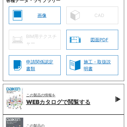
各種データ・ライブラリー
画像
CAD
BIM用テクスチ
図面PDF
ャー
申請関係認定
施工・取扱説
書類
明書
この製品の情報を
WEBカタログで
閲覧する
この製品の