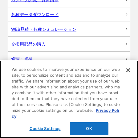
各種データダウンロード
WEB見積・各種シミュレーション
交換用部品の購入
修理・点検
We use cookies to improve your experience on our web
お問い合わせ
site, to personalize content and ads and to analyze our
traffic. We share information about your use of our web
ログイン
site with our advertising and analytics partners, who ma
y combine it with other information that you have provi
ded to them or that they have collected from your use
建築・設計関係者様向けサイト
of their services. Please click [Cookie Settings] to custo
mize your cookie settings on our website.
Privacy Poli
ユーザー登録サービス
cy
Cookie Settings
OK
WEB見積システム