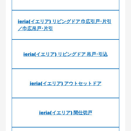
ieria(イエリア) リビングドア 巾広引戸･片引
／巾広吊戸･片引
ieria(イエリア) リビングドア 吊戸･引込
ieria(イエリア) アウトセットドア
ieria(イエリア) 間仕切戸