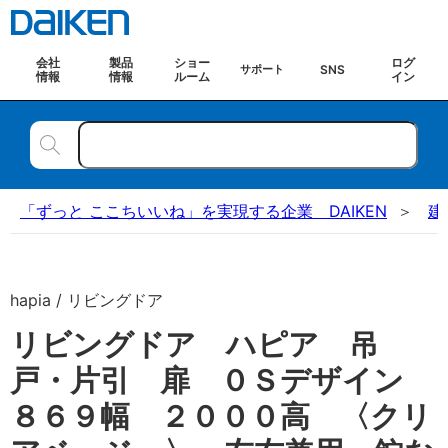
会社
製品
ショー
ログ
SNS
サポート
情報
情報
ルーム
イン
「ずっと ここちいいね」を実現する企業 DAIKEN
建
hapia / リビングドア
リビングドア ハピア 吊
戸・片引 扉 ０Ｓデザイン
８６９幅 ２０００高 〈クリ