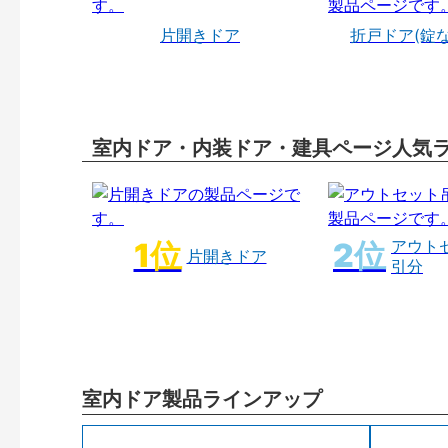
片開きドア
折戸ドア(錠
室内ドア・内装ドア・建具ページ人気
アウト
片開きドア
引分
室内ドア製品ラインアップ