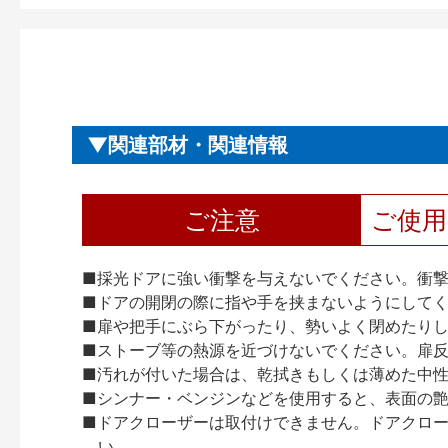
関連部材・関連情報
ご注意
ご使
■採光ドアに強い衝撃を与えないでください。衝
■ドアの開閉の際に指や手を挟まないようにして
■扉や把手にぶら下がったり、勢いよく閉めたり
■ストーブ等の熱源を近づけないでください。扉
■汚れが付いた場合は、乾拭きもしくは薄めた中
■シンナー・ベンジンなどを使用すると、表面の
■ドアクローザーは取付けできません。ドアクローザー
い。