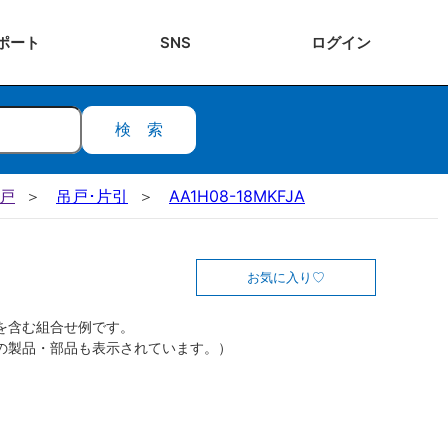
ポート
SNS
ログ
イン
検索
吊戸
吊戸･片引
AA1H08-18MKFJA
お気に入り
を含む組合せ例です。
の製品・部品も表示されています。）