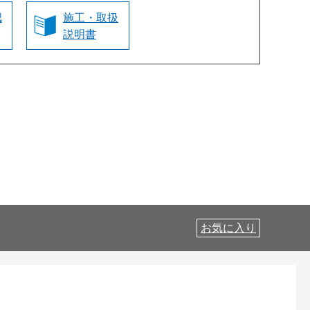
認
施工・取扱
説明書
お気に入り