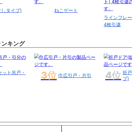
なしタイプ)
ねこゲート
ラインフレー
4枚引違
ランキング
セット吊戸・
折戸
巾広引戸・片引
プ)