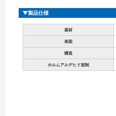
製品仕様
基材
表面
構造
ホルムアルデヒド規制