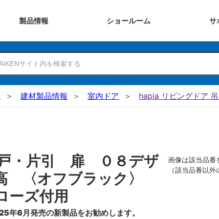
製品
情報
ショー
ルーム
サ
N
建材製品情報
室内ドア
hapia リビングドア 
戸・片引 扉 ０８デザ
画像は該当品番
（該当品番以外
０高 〈オフブラック〉
ローズ付用
25年6月発売の新製品をお勧めします。