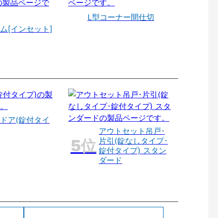
L型コーナー間仕切
ム[インセット]
ドア(錠付タイ
アウトセット吊戸･
片引(錠なしタイプ･
錠付タイプ) スタン
ダード