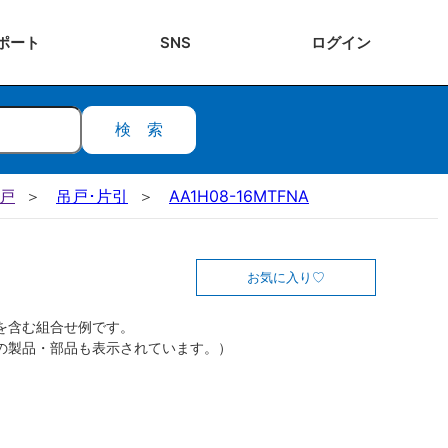
ポート
SNS
ログ
イン
検索
吊戸
吊戸･片引
AA1H08-16MTFNA
お気に入り
を含む組合せ例です。
の製品・部品も表示されています。）