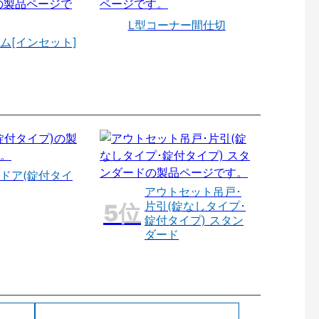
L型コーナー間仕切
ム[インセット]
ドア(錠付タイ
アウトセット吊戸･
片引(錠なしタイプ･
錠付タイプ) スタン
ダード