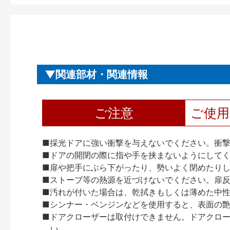
関連部材・関連情報
ご注意
ご使
■採光ドアに強い衝撃を与えないでください。衝
■ドアの開閉の際に指や手を挟まないようにして
■扉や把手にぶら下がったり、勢いよく閉めたり
■ストーブ等の熱源を近づけないでください。扉
■汚れが付いた場合は、乾拭きもしくは薄めた中
■シンナー・ベンジンなどを使用すると、表面の
■ドアクローザーは取付けできません。ドアクローザー
い。