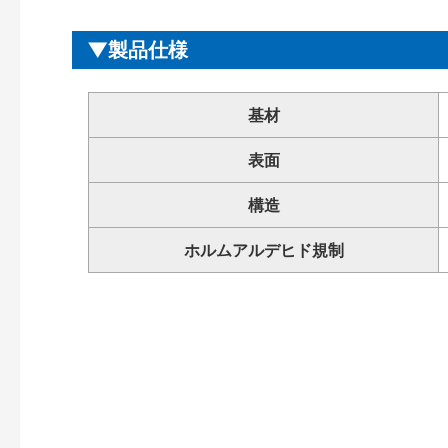
製品仕様
基材
表面
構造
ホルムアルデヒド規制