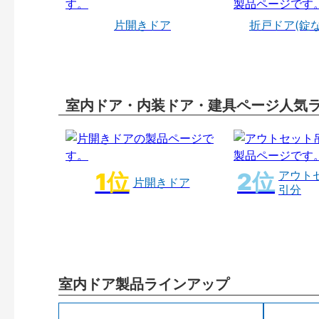
片開きドア
折戸ドア(錠
室内ドア・内装ドア・建具ページ人気
アウト
片開きドア
引分
室内ドア製品ラインアップ