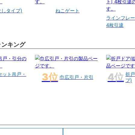
なしタイプ)
ねこゲート
ラインフレー
4枚引違
ランキング
セット吊戸・
折戸
巾広引戸・片引
プ)