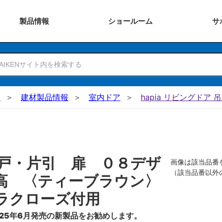
製品
情報
ショー
ルーム
サ
N
建材製品情報
室内ドア
hapia リビングドア 
戸・片引 扉 ０８デザ
画像は該当品番
（該当品番以外
高 〈ティーブラウン〉
ラクローズ付用
25年6月発売の新製品をお勧めします。