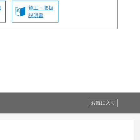
認
施工・取扱
説明書
お気に入り