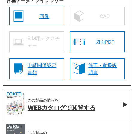
各種データ・ライブラリー
画像
CAD
BIM用テクスチ
図面PDF
ャー
申請関係認定
施工・取扱説
書類
明書
この製品の情報を
WEBカタログで
閲覧する
この製品の