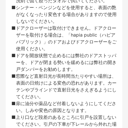
洗剤で固く絞ったタオルで拭いてください。
■シンナー・ベンジンなどを使用すると、表面の艶
がなくなったり変色する場合がありますので使用
しないでください。
■ドアクローザーは取付けできません。ドアクロー
ザーを取付ける場合は、「hapia public（ハピア
パブリック）」のドアおよびドアクローザーをご
使用ください。
■ドアを開放状態で止めるには弊社のドアストッパ
ーを、ドアが閉まる勢いを緩めるには弊社の開き
戸ダンパーをお勧めします。
■窓際など直射日光が長時間当たりやすい場所は、
表面の日焼けによる変色の恐れがあります。カー
テンやブラインドで直射日光をさえぎるようにし
てください。
■扉に油分や薬品など付着しないようにしてくださ
い。しみや変色の原因となります。
■上り口など段差のあるところに引戸を設置しない
でください。引戸の下車が下レールから外れた場