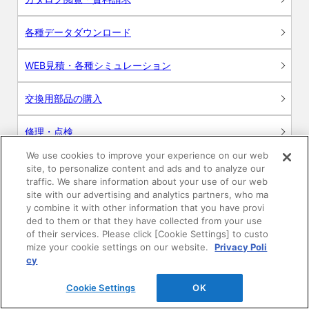
各種データダウンロード
WEB見積・各種シミュレーション
交換用部品の購入
修理・点検
We use cookies to improve your experience on our web
お問い合わせ
site, to personalize content and ads and to analyze our
traffic. We share information about your use of our web
ログイン
site with our advertising and analytics partners, who ma
y combine it with other information that you have provi
ded to them or that they have collected from your use
建築・設計関係者様向けサイト
of their services. Please click [Cookie Settings] to custo
mize your cookie settings on our website.
Privacy Poli
ユーザー登録サービス
cy
Cookie Settings
OK
WEB見積システム