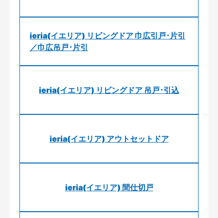
ieria(イエリア) リビングドア 巾広引戸･片引
／巾広吊戸･片引
ieria(イエリア) リビングドア 吊戸･引込
ieria(イエリア) アウトセットドア
ieria(イエリア) 間仕切戸