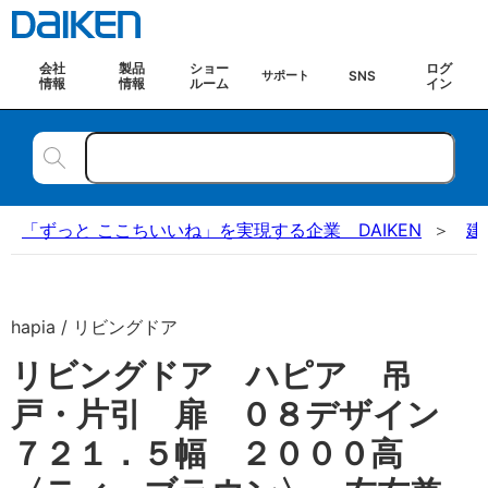
会社
製品
ショー
ログ
SNS
サポート
情報
情報
ルーム
イン
「ずっと ここちいいね」を実現する企業 DAIKEN
建
hapia / リビングドア
リビングドア ハピア 吊
戸・片引 扉 ０８デザイン
７２１．５幅 ２０００高