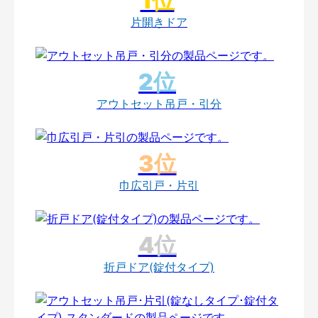
片開きドア
アウトセット吊戸・引分
巾広引戸・片引
折戸ドア(錠付タイプ)