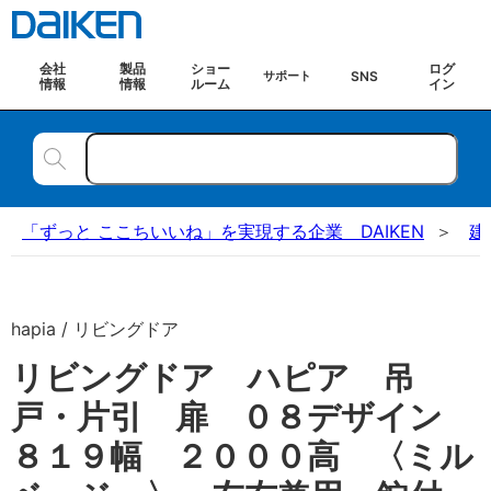
会社
製品
ショー
ログ
SNS
サポート
情報
情報
ルーム
イン
「ずっと ここちいいね」を実現する企業 DAIKEN
建
hapia / リビングドア
リビングドア ハピア 吊
戸・片引 扉 ０８デザイン
８１９幅 ２０００高 〈ミル