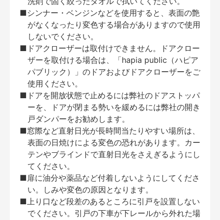
洗剤で固く絞ったタオルで拭いてください。
■シンナー・ベンジンなどを使用すると、表面の艶
がなくなったり変色する場合がありますので使用
しないでください。
■ドアクローザーは取付けできません。ドアクロー
ザーを取付ける場合は、「hapia public（ハピア
パブリック）」のドアおよびドアクローザーをご
使用ください。
■ドアを開放状態で止めるには弊社のドアストッパ
ーを、ドアが閉まる勢いを緩めるには弊社の開き
戸ダンパーをお勧めします。
■窓際など直射日光が長時間当たりやすい場所は、
表面の日焼けによる変色の恐れがあります。カー
テンやブラインドで直射日光をさえぎるようにし
てください。
■扉に油分や薬品など付着しないようにしてくださ
い。しみや変色の原因となります。
■上り口など段差のあるところに引戸を設置しない
でください。引戸の下車が下レールから外れた場