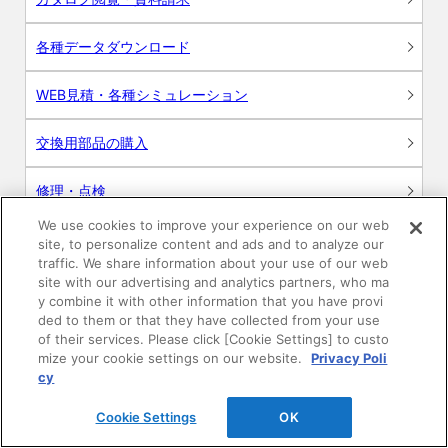
各種データダウンロード
WEB見積・各種シミュレーション
交換用部品の購入
修理・点検
We use cookies to improve your experience on our web
お問い合わせ
site, to personalize content and ads and to analyze our
traffic. We share information about your use of our web
ログイン
site with our advertising and analytics partners, who ma
y combine it with other information that you have provi
ded to them or that they have collected from your use
建築・設計関係者様向けサイト
of their services. Please click [Cookie Settings] to custo
mize your cookie settings on our website.
Privacy Poli
ユーザー登録サービス
cy
Cookie Settings
OK
WEB見積システム