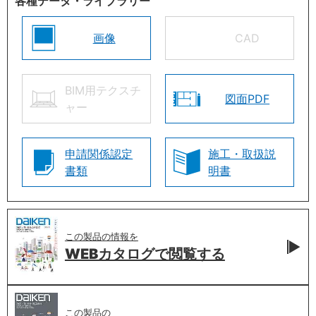
各種データ・ライブラリー
画像
CAD
BIM用テクスチ
図面PDF
ャー
申請関係認定
施工・取扱説
書類
明書
この製品の情報を
WEBカタログで
閲覧する
この製品の