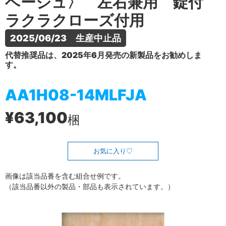
ベージュ〉 左右兼用 錠付
ラクラクローズ付用
2025/06/23　生産中止品
代替推奨品は、2025年6月発売の新製品をお勧めしま
す。
AA1H08-14MLFJA
¥63,100
梱
お気に入り
画像は該当品番を含む組合せ例です。
（該当品番以外の製品・部品も表示されています。）