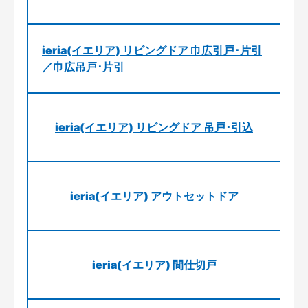
ieria(イエリア) リビングドア 巾広引戸･片引
／巾広吊戸･片引
ieria(イエリア) リビングドア 吊戸･引込
ieria(イエリア) アウトセットドア
ieria(イエリア) 間仕切戸