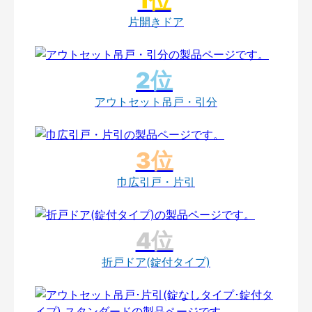
片開きドア
アウトセット吊戸・引分
巾広引戸・片引
折戸ドア(錠付タイプ)