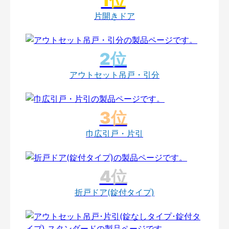
片開きドア
アウトセット吊戸・引分
巾広引戸・片引
折戸ドア(錠付タイプ)