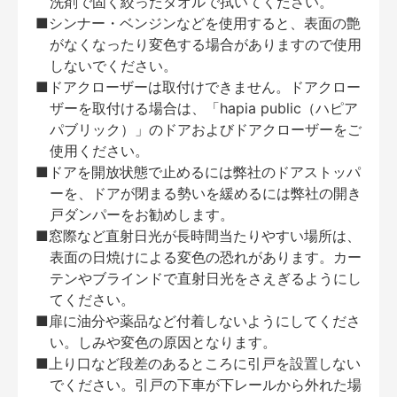
洗剤で固く絞ったタオルで拭いてください。
■シンナー・ベンジンなどを使用すると、表面の艶
がなくなったり変色する場合がありますので使用
しないでください。
■ドアクローザーは取付けできません。ドアクロー
ザーを取付ける場合は、「hapia public（ハピア
パブリック）」のドアおよびドアクローザーをご
使用ください。
■ドアを開放状態で止めるには弊社のドアストッパ
ーを、ドアが閉まる勢いを緩めるには弊社の開き
戸ダンパーをお勧めします。
■窓際など直射日光が長時間当たりやすい場所は、
表面の日焼けによる変色の恐れがあります。カー
テンやブラインドで直射日光をさえぎるようにし
てください。
■扉に油分や薬品など付着しないようにしてくださ
い。しみや変色の原因となります。
■上り口など段差のあるところに引戸を設置しない
でください。引戸の下車が下レールから外れた場