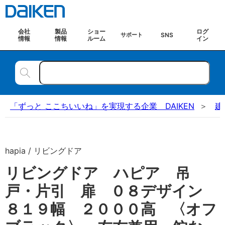
会社
製品
ショー
ログ
SNS
サポート
情報
情報
ルーム
イン
「ずっと ここちいいね」を実現する企業 DAIKEN
建
hapia / リビングドア
リビングドア ハピア 吊
戸・片引 扉 ０８デザイン
８１９幅 ２０００高 〈オフ