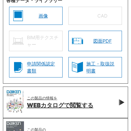
各種データ・ライブラリー
画像
CAD
BIM用テクスチ
図面PDF
ャー
申請関係認定
施工・取扱説
書類
明書
この製品の情報を
WEBカタログで
閲覧する
この製品の