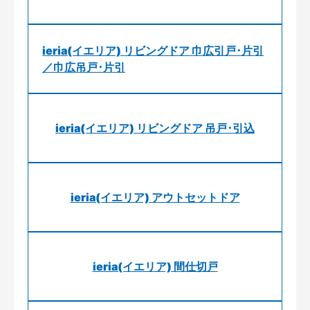
ieria(イエリア) リビングドア 巾広引戸･片引
／巾広吊戸･片引
ieria(イエリア) リビングドア 吊戸･引込
ieria(イエリア) アウトセットドア
ieria(イエリア) 間仕切戸