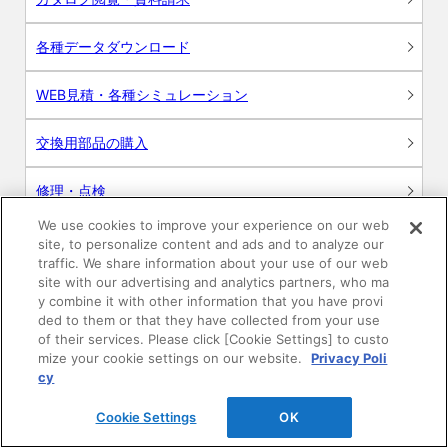
各種データダウンロード
WEB見積・各種シミュレーション
交換用部品の購入
修理・点検
We use cookies to improve your experience on our web
お問い合わせ
site, to personalize content and ads and to analyze our
traffic. We share information about your use of our web
ログイン
site with our advertising and analytics partners, who ma
y combine it with other information that you have provi
ded to them or that they have collected from your use
建築・設計関係者様向けサイト
of their services. Please click [Cookie Settings] to custo
mize your cookie settings on our website.
Privacy Poli
ユーザー登録サービス
cy
Cookie Settings
OK
WEB見積システム