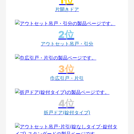
片開きドア
アウトセット吊戸・引分
巾広引戸・片引
折戸ドア(錠付タイプ)