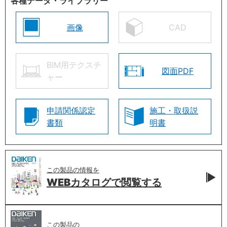
各種データ・ライブラリー
画像
CAD
BIM用テクスチ
図面PDF
ャー
申請関係認定
施工・取扱説
書類
明書
この製品の情報を
WEBカタログで
閲覧する
この製品の