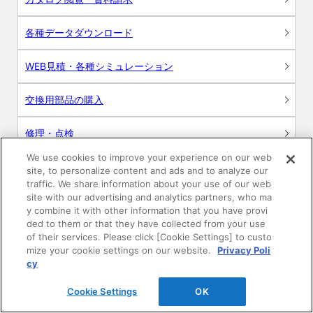
各種データダウンロード
WEB見積・各種シミュレーション
交換用部品の購入
修理・点検
We use cookies to improve your experience on our web
お問い合わせ
site, to personalize content and ads and to analyze our
traffic. We share information about your use of our web
ログイン
site with our advertising and analytics partners, who ma
y combine it with other information that you have provi
ded to them or that they have collected from your use
建築・設計関係者様向けサイト
of their services. Please click [Cookie Settings] to custo
mize your cookie settings on our website.
Privacy Poli
ユーザー登録サービス
cy
Cookie Settings
OK
WEB見積システム