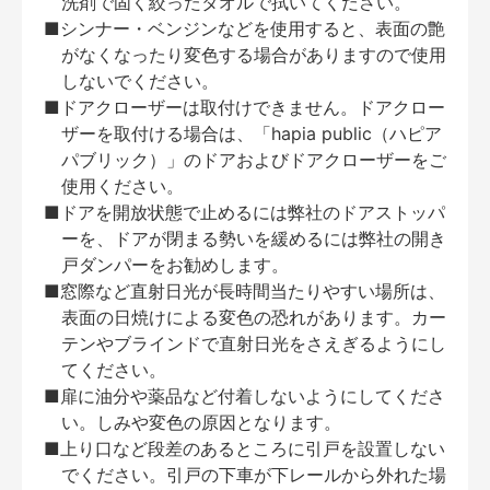
洗剤で固く絞ったタオルで拭いてください。
■シンナー・ベンジンなどを使用すると、表面の艶
がなくなったり変色する場合がありますので使用
しないでください。
■ドアクローザーは取付けできません。ドアクロー
ザーを取付ける場合は、「hapia public（ハピア
パブリック）」のドアおよびドアクローザーをご
使用ください。
■ドアを開放状態で止めるには弊社のドアストッパ
ーを、ドアが閉まる勢いを緩めるには弊社の開き
戸ダンパーをお勧めします。
■窓際など直射日光が長時間当たりやすい場所は、
表面の日焼けによる変色の恐れがあります。カー
テンやブラインドで直射日光をさえぎるようにし
てください。
■扉に油分や薬品など付着しないようにしてくださ
い。しみや変色の原因となります。
■上り口など段差のあるところに引戸を設置しない
でください。引戸の下車が下レールから外れた場