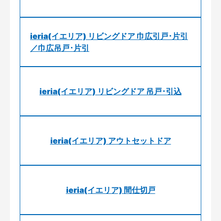
ieria(イエリア) リビングドア 巾広引戸･片引
／巾広吊戸･片引
ieria(イエリア) リビングドア 吊戸･引込
ieria(イエリア) アウトセットドア
ieria(イエリア) 間仕切戸