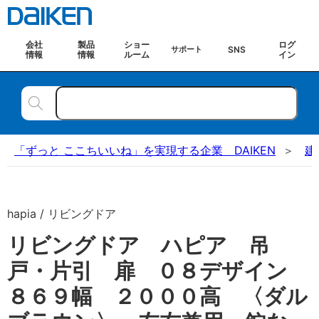
会社
製品
ショー
ログ
SNS
サポート
情報
情報
ルーム
イン
「ずっと ここちいいね」を実現する企業 DAIKEN
建
hapia / リビングドア
リビングドア ハピア 吊
戸・片引 扉 ０８デザイン
８６９幅 ２０００高 〈ダル