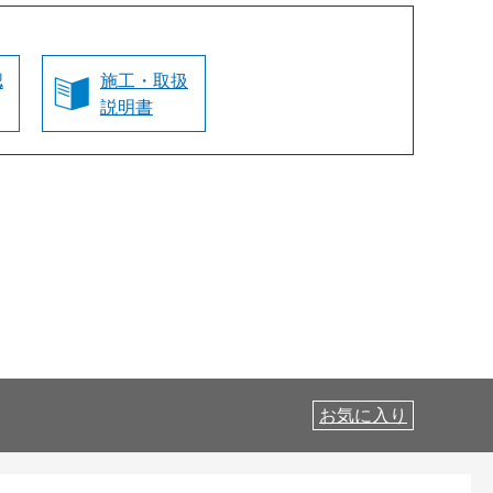
認
施工・取扱
説明書
お気に入り