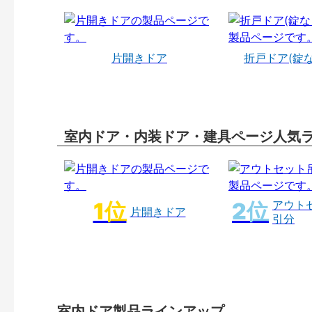
片開きドア
折戸ドア(錠
室内ドア・内装ドア・建具ページ人気
アウト
片開きドア
引分
室内ドア製品ラインアップ