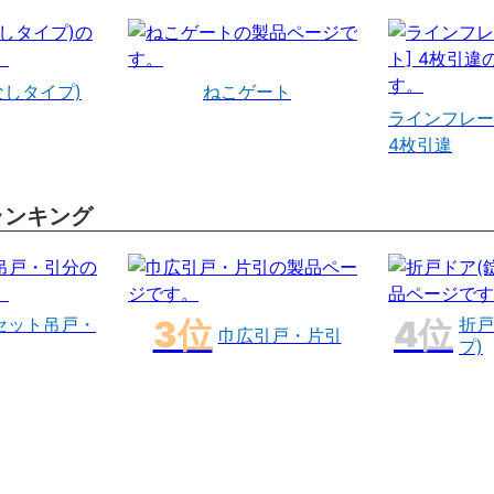
なしタイプ)
ねこゲート
ラインフレー
4枚引違
ランキング
セット吊戸・
折戸
巾広引戸・片引
プ)