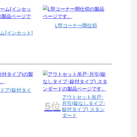
L型コーナー間仕切
ム[インセット]
ドア(錠付タイ
アウトセット吊戸･
片引(錠なしタイプ･
錠付タイプ) スタン
ダード