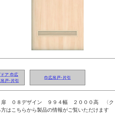
グドア 巾広
巾広吊戸･片引
広吊戸･片引
 扉 ０８デザイン ９９４幅 ２０００高 〈ク
る方はこちらから製品の情報がご覧いただけます