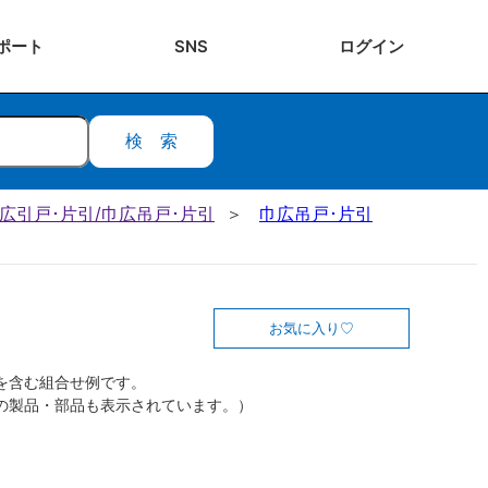
ポート
SNS
ログ
イン
検索
 巾広引戸･片引/巾広吊戸･片引
巾広吊戸･片引
お気に入り
を含む組合せ例です。
の製品・部品も表示されています。）