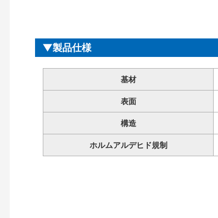
製品仕様
基材
表面
構造
ホルムアルデヒド規制