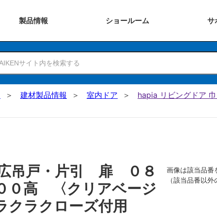
製品
情報
ショー
ルーム
サ
N
建材製品情報
室内ドア
hapia リビングドア
広吊戸・片引 扉 ０８
画像は該当品番
（該当品番以外
００高 〈クリアベージ
ラクラクローズ付用