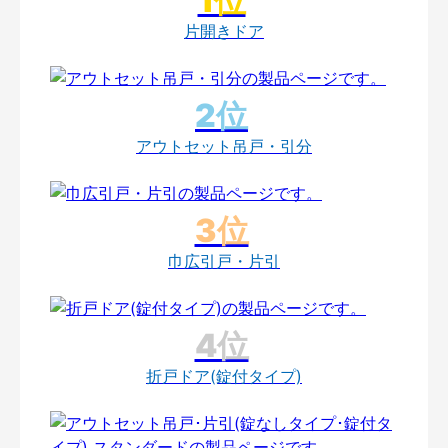
片開きドア
アウトセット吊戸・引分
巾広引戸・片引
折戸ドア(錠付タイプ)