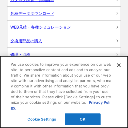
各種データダウンロード
WEB見積・各種シミュレーション
交換用部品の購入
修理・点検
We use cookies to improve your experience on our web
お問い合わせ
site, to personalize content and ads and to analyze our
traffic. We share information about your use of our web
ログイン
site with our advertising and analytics partners, who ma
y combine it with other information that you have provi
ded to them or that they have collected from your use
建築・設計関係者様向けサイト
of their services. Please click [Cookie Settings] to custo
mize your cookie settings on our website.
Privacy Poli
ユーザー登録サービス
cy
Cookie Settings
OK
WEB見積システム