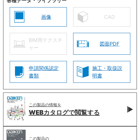
各種データ・ライブラリー
画像
CAD
BIM用テクスチ
図面PDF
ャー
申請関係認定
施工・取扱説
書類
明書
この製品の情報を
WEBカタログで
閲覧する
この製品の