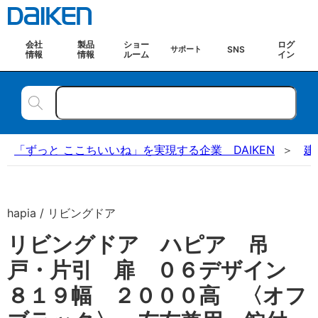
会社
製品
ショー
ログ
SNS
サポート
情報
情報
ルーム
イン
「ずっと ここちいいね」を実現する企業 DAIKEN
建
hapia / リビングドア
リビングドア ハピア 吊
戸・片引 扉 ０６デザイン
８１９幅 ２０００高 〈オフ