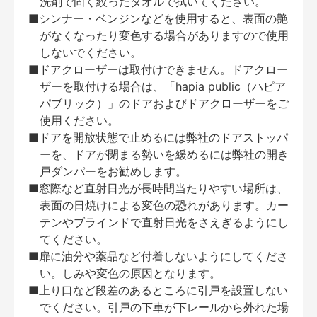
洗剤で固く絞ったタオルで拭いてください。
■シンナー・ベンジンなどを使用すると、表面の艶
がなくなったり変色する場合がありますので使用
しないでください。
■ドアクローザーは取付けできません。ドアクロー
ザーを取付ける場合は、「hapia public（ハピア
パブリック）」のドアおよびドアクローザーをご
使用ください。
■ドアを開放状態で止めるには弊社のドアストッパ
ーを、ドアが閉まる勢いを緩めるには弊社の開き
戸ダンパーをお勧めします。
■窓際など直射日光が長時間当たりやすい場所は、
表面の日焼けによる変色の恐れがあります。カー
テンやブラインドで直射日光をさえぎるようにし
てください。
■扉に油分や薬品など付着しないようにしてくださ
い。しみや変色の原因となります。
■上り口など段差のあるところに引戸を設置しない
でください。引戸の下車が下レールから外れた場