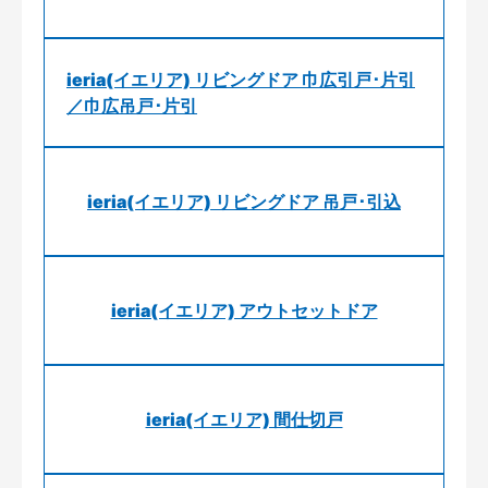
ieria(イエリア) リビングドア 巾広引戸･片引
／巾広吊戸･片引
ieria(イエリア) リビングドア 吊戸･引込
ieria(イエリア) アウトセットドア
ieria(イエリア) 間仕切戸