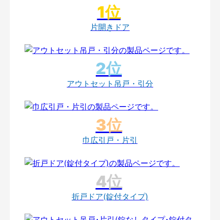
片開きドア
アウトセット吊戸・引分
巾広引戸・片引
折戸ドア(錠付タイプ)