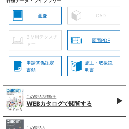
各種データ・ライブラリー
画像
CAD
BIM用テクスチ
図面PDF
ャー
申請関係認定
施工・取扱説
書類
明書
この製品の情報を
WEBカタログで
閲覧する
この製品の