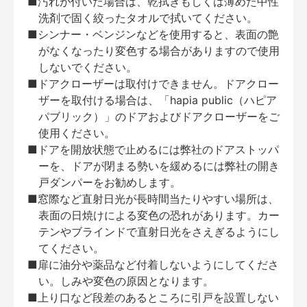
■汚れが付いた場合は、乾拭きもしくは薄めた中性
洗剤で固く絞ったタオルで拭いてください。
■シンナー・ベンジンなどを使用すると、表面の艶
がなくなったり変色する場合がありますので使用
しないでください。
■ドアクローザーは取付けできません。ドアクロー
ザーを取付ける場合は、「hapia public（ハピア
パブリック）」のドアおよびドアクローザーをご
使用ください。
■ドアを開放状態で止めるには弊社のドアストッパ
ーを、ドアが閉まる勢いを緩めるには弊社の開き
戸ダンパーをお勧めします。
■窓際など直射日光が長時間当たりやすい場所は、
表面の日焼けによる変色の恐れがあります。カー
テンやブラインドで直射日光をさえぎるようにし
てください。
■扉に油分や薬品など付着しないようにしてくださ
い。しみや変色の原因となります。
■上り口など段差のあるところに引戸を設置しない