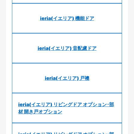
ieria(イエリア) 機能ドア
ieria(イエリア) 音配慮ドア
ieria(イエリア) 戸襖
ieria(イエリア) リビングドア オプション･部
材 開き戸オプション