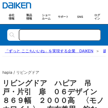
会社
製品
ショー
ログ
SNS
サポート
情報
情報
ルーム
イン
「ずっと ここちいいね」を実現する企業 DAIKEN
建
hapia / リビングドア
リビングドア ハピア 吊
戸・片引 扉 ０６デザイン
８６９幅 ２０００高 〈モノ