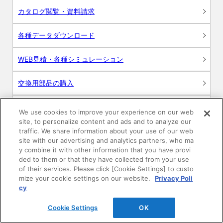
カタログ閲覧・資料請求
各種データダウンロード
WEB見積・各種シミュレーション
交換用部品の購入
修理・点検
We use cookies to improve your experience on our web
site, to personalize content and ads and to analyze our
お問い合わせ
traffic. We share information about your use of our web
site with our advertising and analytics partners, who ma
y combine it with other information that you have provi
ログイン
ded to them or that they have collected from your use
of their services. Please click [Cookie Settings] to custo
建築・設計関係者様向けサイト
mize your cookie settings on our website.
Privacy Poli
cy
ユーザー登録サービス
Cookie Settings
OK