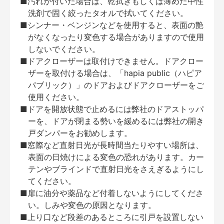
■汚れが付いた場合は、乾拭きもしくは薄めた中性
洗剤で固く絞ったタオルで拭いてください。
■シンナー・ベンジンなどを使用すると、表面の艶
がなくなったり変色する場合がありますので使用
しないでください。
■ドアクローザーは取付けできません。ドアクロー
ザーを取付ける場合は、「hapia public（ハピア
パブリック）」のドアおよびドアクローザーをご
使用ください。
■ドアを開放状態で止めるには弊社のドアストッパ
ーを、ドアが閉まる勢いを緩めるには弊社の開き
戸ダンパーをお勧めします。
■窓際など直射日光が長時間当たりやすい場所は、
表面の日焼けによる変色の恐れがあります。カー
テンやブラインドで直射日光をさえぎるようにし
てください。
■扉に油分や薬品など付着しないようにしてくださ
い。しみや変色の原因となります。
■上り口など段差のあるところに引戸を設置しない