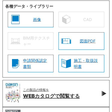
各種データ・ライブラリー
画像
CAD
BIM用テクスチ
図面PDF
ャー
申請関係認定
施工・取扱説
書類
明書
この製品の情報を
WEBカタログで
閲覧する