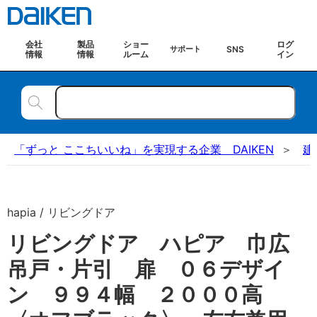
会社
製品
ショー
ログ
SNS
サポート
情報
情報
ルーム
イン
「ずっと ここちいいね」を実現する企業 DAIKEN
建
hapia / リビングドア
リビングドア ハピア 巾広
吊戸・片引 扉 ０６デザイ
ン ９９４幅 ２０００高