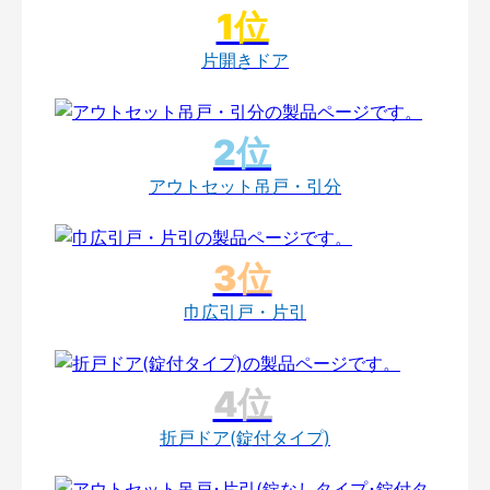
片開きドア
アウトセット吊戸・引分
巾広引戸・片引
折戸ドア(錠付タイプ)