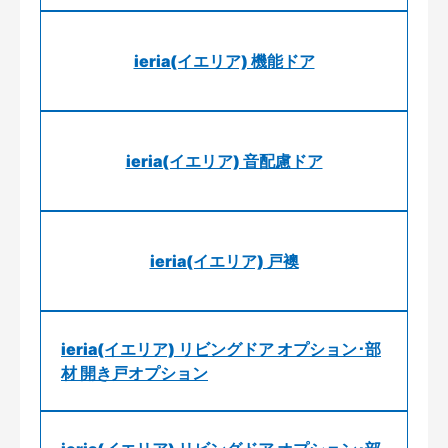
ieria(イエリア) 機能ドア
ieria(イエリア) 音配慮ドア
ieria(イエリア) 戸襖
ieria(イエリア) リビングドア オプション･部
材 開き戸オプション