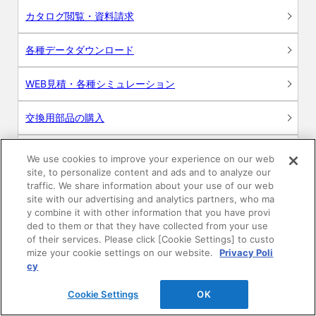
カタログ閲覧・資料請求
各種データダウンロード
WEB見積・各種シミュレーション
交換用部品の購入
修理・点検
We use cookies to improve your experience on our web
site, to personalize content and ads and to analyze our
お問い合わせ
traffic. We share information about your use of our web
site with our advertising and analytics partners, who ma
y combine it with other information that you have provi
ログイン
ded to them or that they have collected from your use
of their services. Please click [Cookie Settings] to custo
建築・設計関係者様向けサイト
mize your cookie settings on our website.
Privacy Poli
cy
ユーザー登録サービス
Cookie Settings
OK