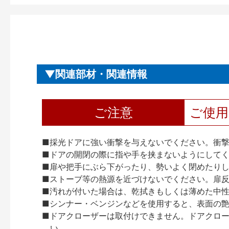
関連部材・関連情報
ご注意
ご使
■採光ドアに強い衝撃を与えないでください。衝
■ドアの開閉の際に指や手を挟まないようにして
■扉や把手にぶら下がったり、勢いよく閉めたり
■ストーブ等の熱源を近づけないでください。扉
■汚れが付いた場合は、乾拭きもしくは薄めた中
■シンナー・ベンジンなどを使用すると、表面の
■ドアクローザーは取付けできません。ドアクローザー
い。