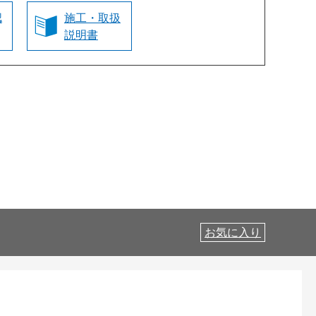
認
施工・取扱
説明書
お気に入り