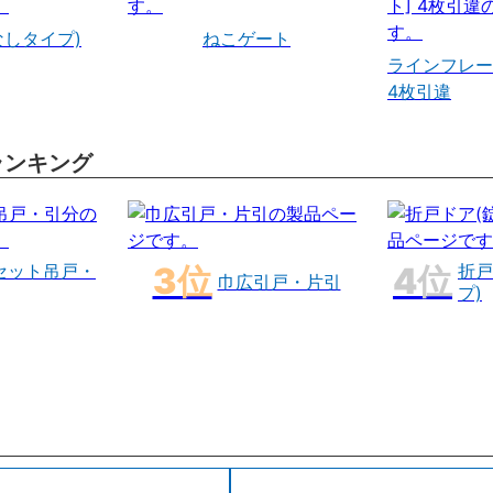
なしタイプ)
ねこゲート
ラインフレー
4枚引違
ランキング
セット吊戸・
折戸
巾広引戸・片引
プ)