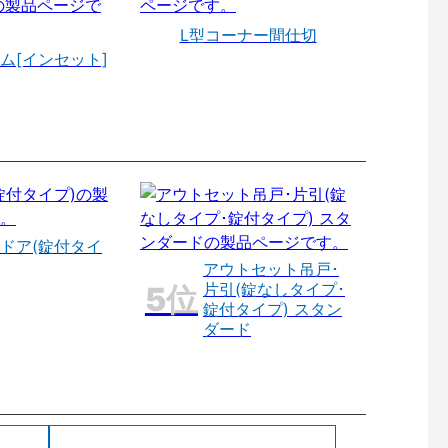
L型コーナー間仕切
ム[インセット]
ドア(錠付タイ
アウトセット吊戸･
片引(錠なしタイプ･
錠付タイプ) スタン
ダード