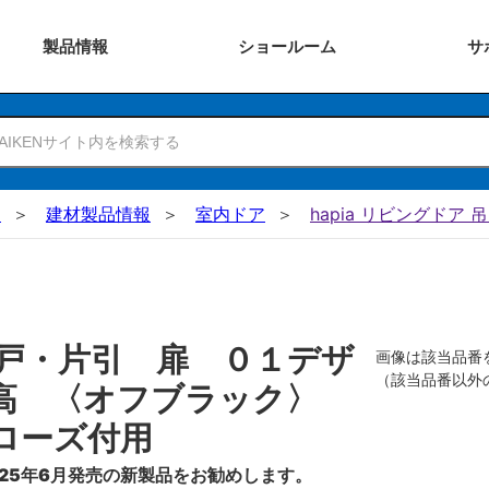
製品
情報
ショー
ルーム
サ
N
建材製品情報
室内ドア
hapia リビングドア 
戸・片引 扉 ０１デザ
画像は該当品番
（該当品番以外
０高 〈オフブラック〉
ローズ付用
25年6月発売の新製品をお勧めします。