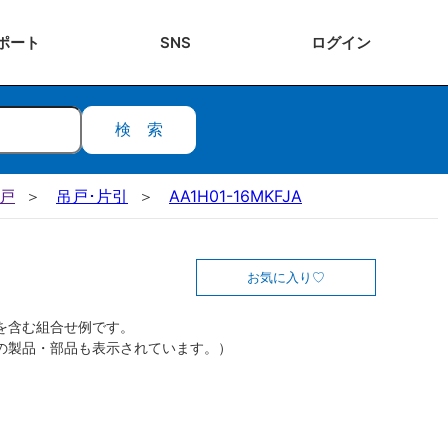
ポート
SNS
ログ
イン
検索
吊戸
吊戸･片引
AA1H01-16MKFJA
お気に入り
を含む組合せ例です。
の製品・部品も表示されています。）