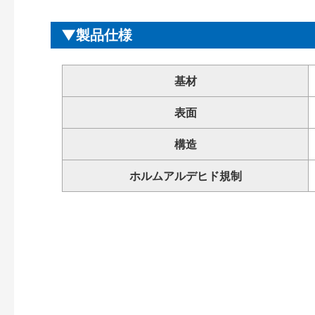
製品仕様
基材
表面
構造
ホルムアルデヒド規制