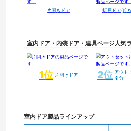
片開きドア
折戸ドア(錠
室内ドア・内装ドア・建具ページ人気
アウト
片開きドア
引分
室内ドア製品ラインアップ