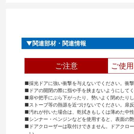
関連部材・関連情報
ご注意
ご使
■採光ドアに強い衝撃を与えないでください。衝
■ドアの開閉の際に指や手を挟まないようにして
■扉や把手にぶら下がったり、勢いよく閉めたり
■ストーブ等の熱源を近づけないでください。扉
■汚れが付いた場合は、乾拭きもしくは薄めた中
■シンナー・ベンジンなどを使用すると、表面の
■ドアクローザーは取付けできません。ドアクローザー
い。