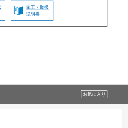
認
施工・取扱
説明書
お気に入り