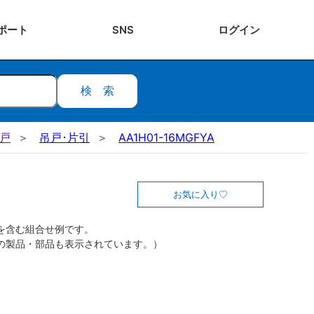
ポート
SNS
ログ
イン
検索
吊戸
吊戸･片引
AA1H01-16MGFYA
お気に入り
を含む組合せ例です。
の製品・部品も表示されています。）