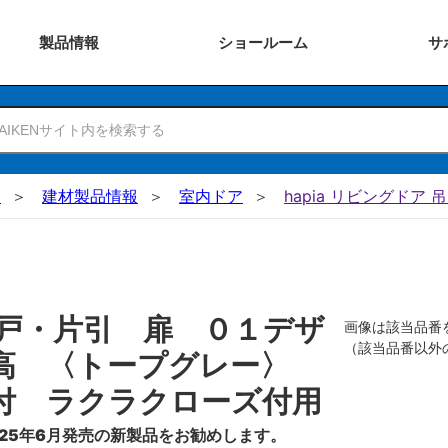
製品
情報
ショー
ルーム
サ
N
建材製品情報
室内ドア
hapia リビングドア 
戸・片引 扉 ０１デザ
画像は該当品番
（該当品番以外
０高 〈トープグレー〉
付 ラクラクローズ付用
25年6月発売の新製品をお勧めします。