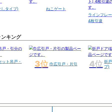
なしタイプ)
ねこゲート
ラインフレー
4枚引違
ランキング
セット吊戸・
折戸
巾広引戸・片引
プ)