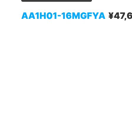
AA1H01-16MGFYA
¥47,