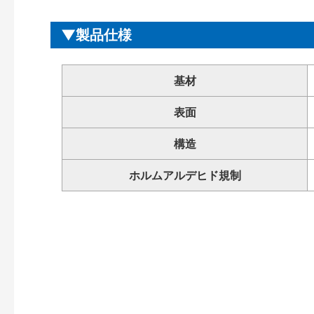
製品仕様
基材
表面
構造
ホルムアルデヒド規制