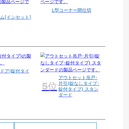
L型コーナー間仕切
ム[インセット]
ドア(錠付タイ
アウトセット吊戸･
片引(錠なしタイプ･
錠付タイプ) スタン
ダード