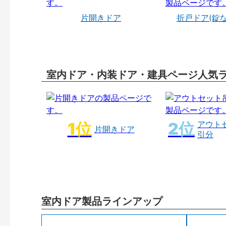
片開きドア
折戸ドア(錠
室内ドア・内装ドア・建具ページ人気
アウト
片開きドア
引分
室内ドア製品ラインアップ