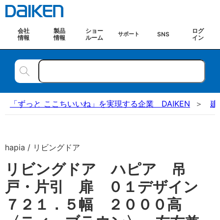
会社
製品
ショー
ログ
SNS
サポート
情報
情報
ルーム
イン
「ずっと ここちいいね」を実現する企業 DAIKEN
建
hapia / リビングドア
リビングドア ハピア 吊
戸・片引 扉 ０１デザイン
７２１．５幅 ２０００高