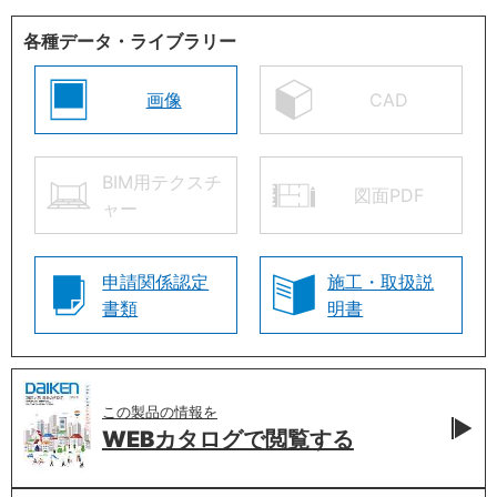
各種データ・ライブラリー
画像
CAD
BIM用テクスチ
図面PDF
ャー
申請関係認定
施工・取扱説
書類
明書
この製品の情報を
WEBカタログで
閲覧する