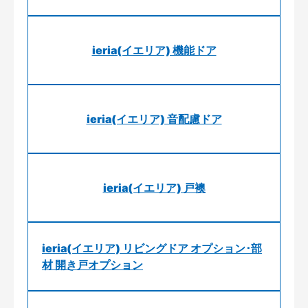
ieria(イエリア) 機能ドア
ieria(イエリア) 音配慮ドア
ieria(イエリア) 戸襖
ieria(イエリア) リビングドア オプション･部
材 開き戸オプション