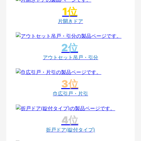
片開きドア
アウトセット吊戸・引分
巾広引戸・片引
折戸ドア(錠付タイプ)