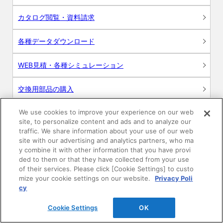
カタログ閲覧・資料請求
各種データダウンロード
WEB見積・各種シミュレーション
交換用部品の購入
We use cookies to improve your experience on our web
修理・点検
site, to personalize content and ads and to analyze our
traffic. We share information about your use of our web
お問い合わせ
site with our advertising and analytics partners, who ma
y combine it with other information that you have provi
ログイン
ded to them or that they have collected from your use
of their services. Please click [Cookie Settings] to custo
mize your cookie settings on our website.
Privacy Poli
建築・設計関係者様向けサイト
cy
ユーザー登録サービス
Cookie Settings
OK