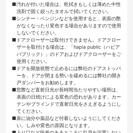
■汚れが付いた場合は、乾拭きもしくは薄めた中性
洗剤で固く絞ったタオルで拭いてください。
■シンナー・ベンジンなどを使用すると、表面の艶
がなくなったり変色する場合がありますので使用
しないでください。
■ドアクローザーは取付けできません。ドアクロー
ザーを取付ける場合は、「hapia public（ハピア
パブリック）」のドアおよびドアクローザーをご
使用ください。
■ドアを開放状態で止めるには弊社のドアストッパ
ーを、ドアが閉まる勢いを緩めるには弊社の開き
戸ダンパーをお勧めします。
■窓際など直射日光が長時間当たりやすい場所は、
表面の日焼けによる変色の恐れがあります。カー
テンやブラインドで直射日光をさえぎるようにし
てください。
■扉に油分や薬品など付着しないようにしてくださ
い。しみや変色の原因となります。
■上り口など段差のあるところに引戸を設置しない