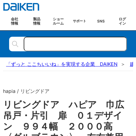
会社
製品
ショー
ログ
SNS
サポート
情報
情報
ルーム
イン
「ずっと ここちいいね」を実現する企業 DAIKEN
建
hapia / リビングドア
リビングドア ハピア 巾広
吊戸・片引 扉 ０１デザイ
ン ９９４幅 ２０００高