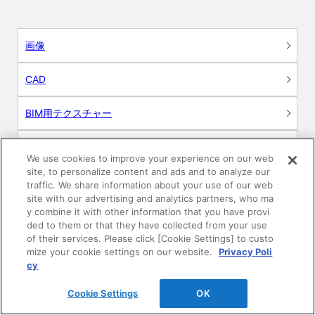
画像
CAD
BIM用テクスチャー
図面（PDF）
We use cookies to improve your experience on our web
site, to personalize content and ads and to analyze our
申請関係認定書類
traffic. We share information about your use of our web
site with our advertising and analytics partners, who ma
y combine it with other information that you have provi
施工・取扱説明書
ded to them or that they have collected from your use
of their services. Please click [Cookie Settings] to custo
動画
mize your cookie settings on our website.
Privacy Poli
cy
シミュレーションツール
Cookie Settings
OK
24時間換気システム〈エアスマート〉