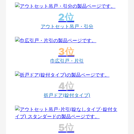
アウトセット吊戸・引分
巾広引戸・片引
折戸ドア(錠付タイプ)