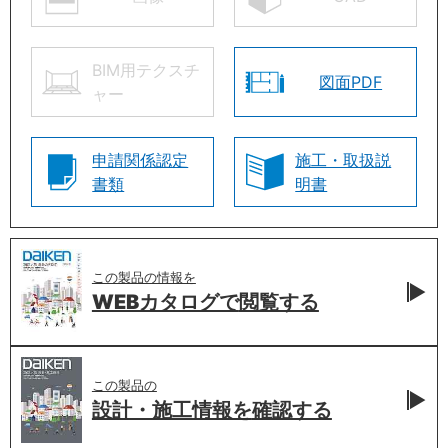
BIM用テクスチ
図面PDF
ャー
申請関係認定
施工・取扱説
書類
明書
この製品の情報を
WEBカタログで
閲覧する
この製品の
設計・施工情報を
確認する