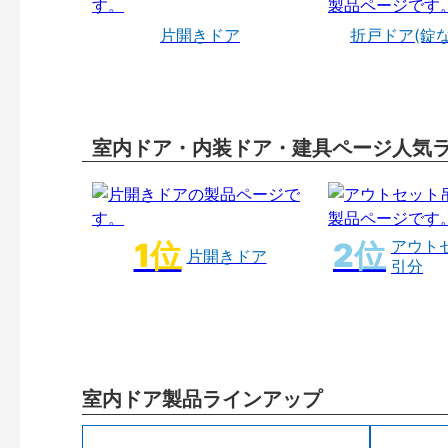
片開きドア
折戸ドア(錠
室内ドア・内装ドア・建具ページ人気
アウト
片開きドア
引分
室内ドア製品ラインアップ