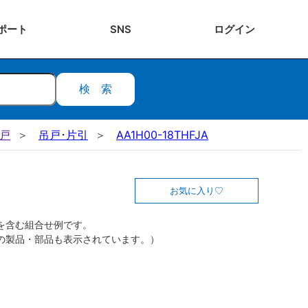
ポート
SNS
ログ
イン
検索
吊戸
吊戸･片引
AA1H00-18THFJA
お気に入り
を含む組合せ例です。
の製品・部品も表示されています。）