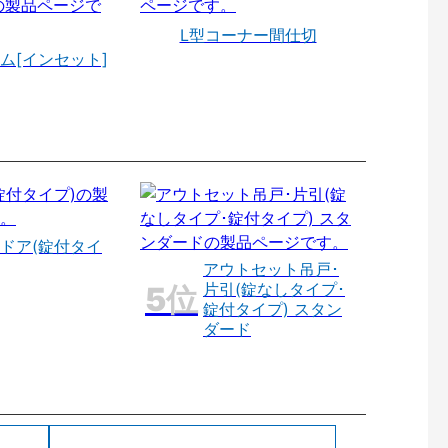
L型コーナー間仕切
ム[インセット]
ドア(錠付タイ
アウトセット吊戸･
片引(錠なしタイプ･
錠付タイプ) スタン
ダード