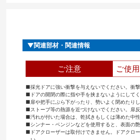
関連部材・関連情報
ご注意
ご使
■採光ドアに強い衝撃を与えないでください。衝
■ドアの開閉の際に指や手を挟まないようにして
■扉や把手にぶら下がったり、勢いよく閉めたり
■ストーブ等の熱源を近づけないでください。扉
■汚れが付いた場合は、乾拭きもしくは薄めた中
■シンナー・ベンジンなどを使用すると、表面の
■ドアクローザーは取付けできません。ドアクローザー
い。