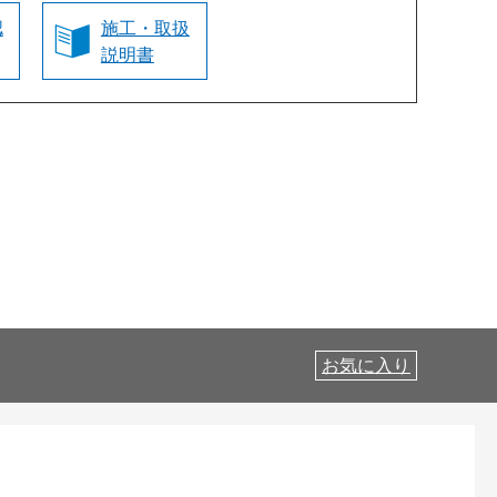
認
施工・取扱
説明書
お気に入り