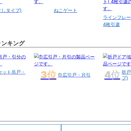
なしタイプ)
ねこゲート
ラインフレー
4枚引違
ランキング
セット吊戸・
折戸
巾広引戸・片引
プ)