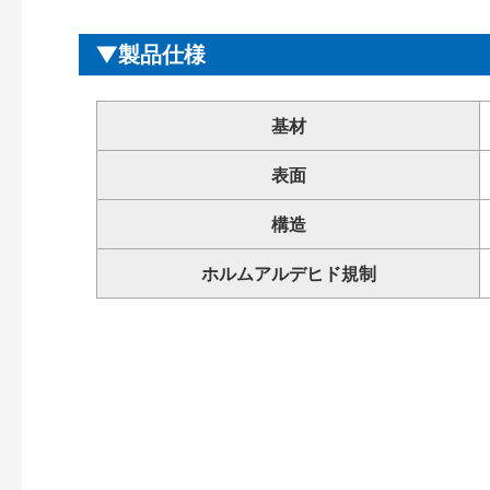
製品仕様
基材
表面
構造
ホルムアルデヒド規制