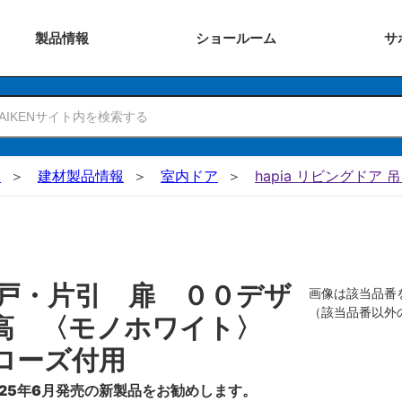
製品
情報
ショー
ルーム
サ
N
建材製品情報
室内ドア
hapia リビングドア 
戸・片引 扉 ００デザ
画像は該当品番
（該当品番以外
０高 〈モノホワイト〉
ローズ付用
25年6月発売の新製品をお勧めします。